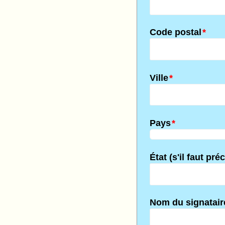
Code postal
*
Ville
*
Pays
*
État (s'il faut pré
Nom du signatair