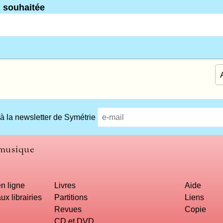
n souhaitée
 à la newsletter de Symétrie
 musique
n ligne
Livres
Aide
ux librairies
Partitions
Liens
Revues
Copie
CD et DVD