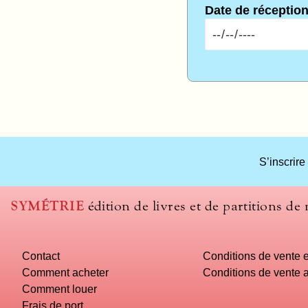
Date de réceptio
What
S’inscrire
title
should
we
SYMÉTRIE
édition de livres et de partitions de
use
to
name
Contact
Conditions de vente e
you
computer?
Comment acheter
Conditions de vente a
Comment louer
Frais de port