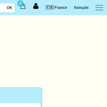
0
🇫🇷 France
français