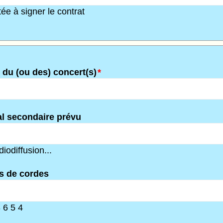
ée à signer le contrat
) du (ou des) concert(s)
*
l secondaire prévu
iodiffusion...
s de cordes
 6 5 4