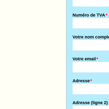
Numéro de TVA
*
Votre nom compl
Votre email
*
Adresse
*
Adresse (ligne 2)