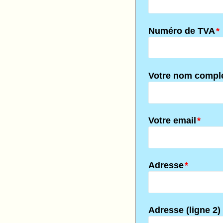
Numéro de TVA
*
Votre nom compl
Votre email
*
Adresse
*
Adresse (ligne 2)