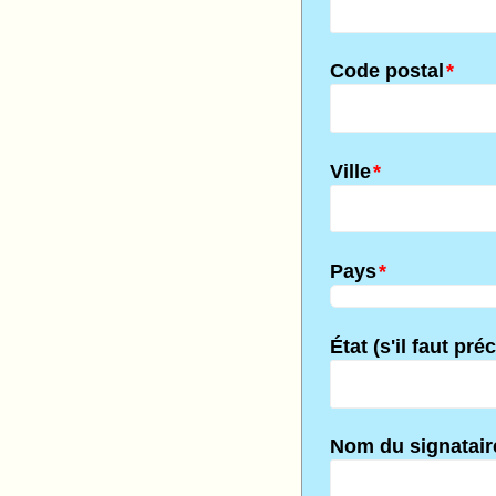
Code postal
*
Ville
*
Pays
*
État (s'il faut pré
Nom du signatair