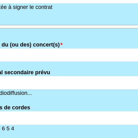
ée à signer le contrat
) du (ou des) concert(s)
*
l secondaire prévu
iodiffusion...
s de cordes
 6 5 4