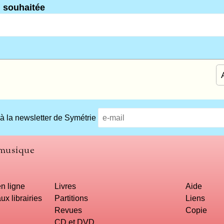
n souhaitée
 à la newsletter de Symétrie
 musique
n ligne
Livres
Aide
ux librairies
Partitions
Liens
Revues
Copie
CD et DVD