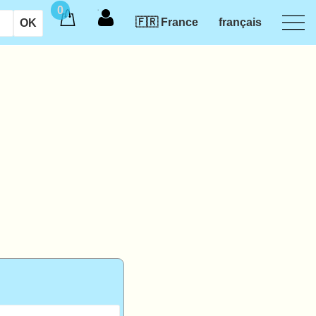
0
🇫🇷 France
français