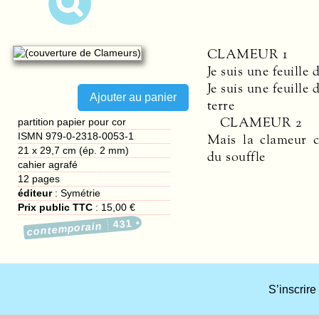
CLAMEUR
1
Je suis une feuille 
Je suis une feuille d
terre
CLAMEUR
2
partition papier pour cor
ISMN 979-0-2318-0053-1
Mais la clameur c
21 x 29,7 cm (ép. 2 mm)
du souffle
cahier agrafé
12
pages
éditeur
:
Symétrie
Prix public TTC
:
15,00 €
431
contemporain
S’inscrire