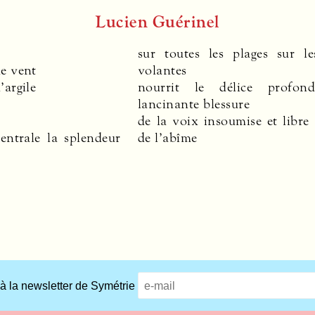
Lucien Guérinel
sur toutes les plages sur les
de vent
volantes
’argile
nourrit le délice profo
lancinante blessure
de la voix insoumise et libre
entrale la splendeur
de l’abîme
 à la newsletter de Symétrie