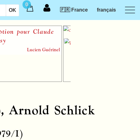
0
🇫🇷 France
français
ion pour Claude
Le reve
Lucien Guérinel
partition 
1), Arnold Schlick
979/I)