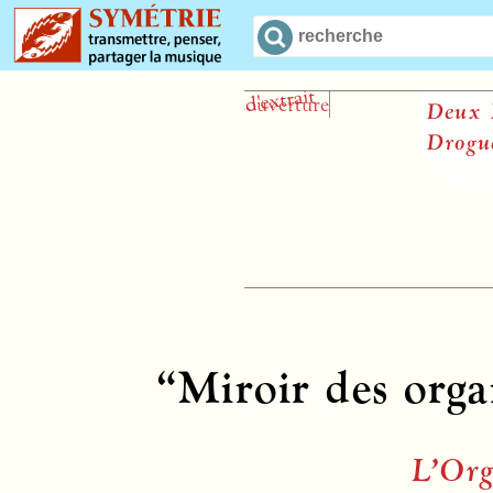
Deux Po
Droguet
“Miroir des organ
L’Org