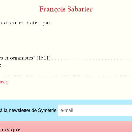
François Sabatier
duction et notes par
s et organistes” (1511)
k
urcq
 à la newsletter de Symétrie
 musique