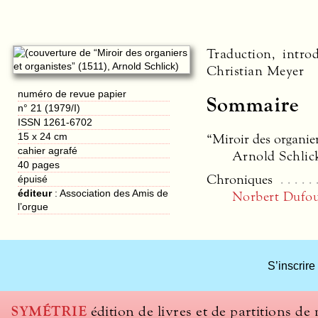
Traduction, intro
Christian Meyer
numéro de revue papier
Sommaire
n° 21 (1979/I)
ISSN 1261-6702
“Miroir des organier
15 x 24 cm
cahier agrafé
Arnold Schlic
40
pages
Chroniques
épuisé
éditeur
:
Association des Amis de
Norbert Dufo
l’orgue
What
S’inscrire
title
should
we
SYMÉTRIE
édition de livres et de partitions de