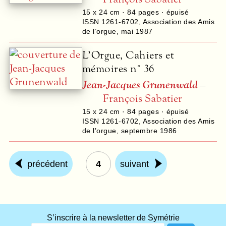
15 x 24 cm ·
84
pages · épuisé
ISSN 1261-6702
,
Association des Amis
de l’orgue
,
mai 1987
L’Orgue, Cahiers et
mémoires n° 36
Jean-Jacques Grunenwald
–
François Sabatier
15 x 24 cm ·
84
pages · épuisé
ISSN 1261-6702
,
Association des Amis
de l’orgue
,
septembre 1986
précédent
4
suivant
S’inscrire à la newsletter de Symétrie