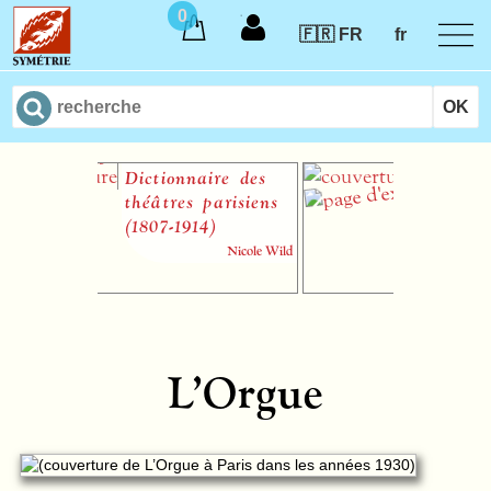
0
🇫🇷 FR
fr
Dictionnaire des
Concerto pou
théâtres parisiens
clavecin et
(1807-1914)
orchestre à c
en Ré mineur
Nicole Wild
BWV
1052
Johann Sebas
L’Orgue