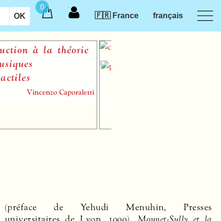
0
🇫🇷 France
français
on à la théorie
ues
les
Vincenzo Caporaletti
(préface de Yehudi Menuhin, Presses
universitaires de Lyon, 1999),
Mounet-Sully et la