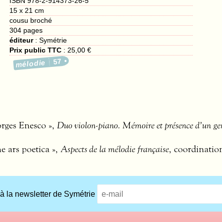
ISBN 978-2-914373-26-5
15 x 21 cm
cousu broché
304
pages
éditeur
:
Symétrie
Prix public TTC
:
25,00 €
57
mélodie
orges Enesco »,
Duo violon-piano. Mémoire et présence d’un ge
e ars poetica »,
Aspects de la mélodie française
, coordinatio
 à la newsletter de Symétrie