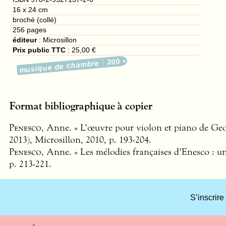
16 x 24 cm
broché (collé)
256
pages
éditeur
:
Microsillon
Prix public TTC
:
25,00 €
200
musique de chambre
Format bibliographique à copier
Penesco
, Anne. « L’œuvre pour violon et piano de Ge
2013), Microsillon, 2010, p. 193-204.
Penesco
, Anne. « Les mélodies françaises d’Enesco : un
p. 213-221.
S’inscrire