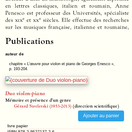
en lettres classiques, italien et roumain, Anne
Penesco est professeur des Universités, spécialiste
e
e
des
xix
et
xx
siècles. Elle effectue des recherches
sur les musiques française, italienne et roumaine,
Publications
auteur de
chapitre
« L’œuvre pour violon et piano de Georges Enesco »,
p. 193-204.
Duo violon-piano
Mémoire et présence d’un genre
Gérard Streletski (1953-2013)
(direction scientifique)
livre papier
ISBN 978-2-9527137-2-6