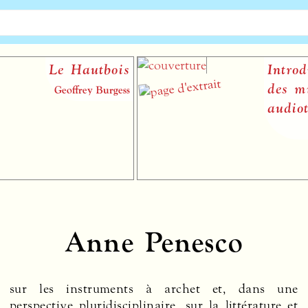
Le Hautbois
Introducti
des musiq
Geoffrey Burgess
audiotacti
Anne Penesco
sur les instruments à archet et, dans une
perspective pluridisciplinaire, sur la littérature et