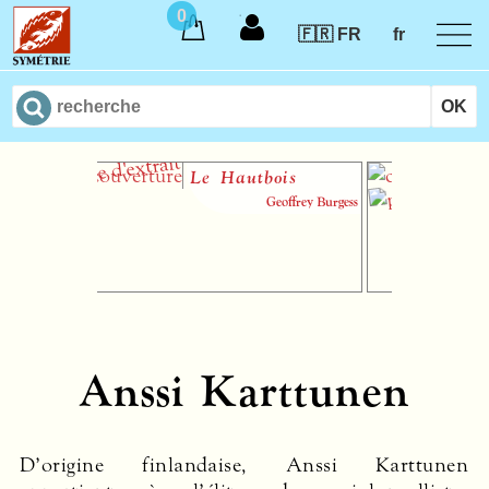
0
🇫🇷 FR
fr
Le Hautbois
I
th
Geoffrey Burgess
m
au
Anssi Karttunen
D’origine finlandaise, Anssi Karttunen