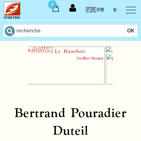
0
🇫🇷 FR
fr
Le Hautbois
In
th
Geoffrey Burgess
m
au
Bertrand Pouradier
Duteil