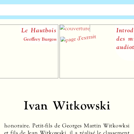
Le Hautbois
Introduct
des musi
Geoffrey Burgess
audiotact
Ivan Witkowski