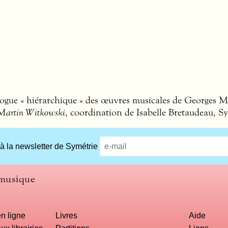
logue « hiérarchique » des œuvres musicales de Georges 
s Martin Witkowski
, coordination de Isabelle Bretaudeau, Sy
 à la newsletter de Symétrie
 musique
n ligne
Livres
Aide
ux librairies
Partitions
Liens