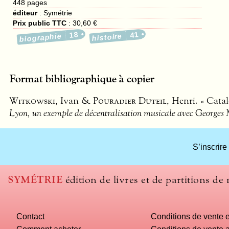
448
pages
éditeur
:
Symétrie
Prix public TTC
:
30,60 €
18
41
biographie
histoire
Format bibliographique à copier
Witkowski
, Ivan &
Pouradier Duteil
, Henri. « Cata
Lyon, un exemple de décentralisation musicale avec George
S’inscrire
SYMÉTRIE
édition de livres et de partitions de
Contact
Conditions de vente e
Comment acheter
Conditions de vente a