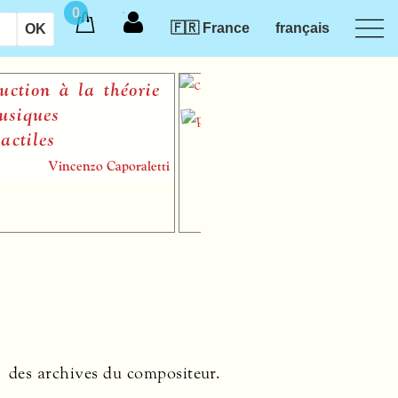
0
🇫🇷 France
français
ion à la théorie
ques
iles
Vincenzo Caporaletti
des archives du compositeur.