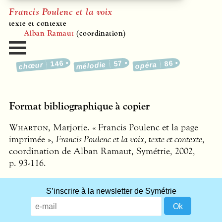
Francis Poulenc et la voix
texte et contexte
Alban Ramaut
(coordination)
146
57
86
mélodie
opéra
chœur
Format bibliographique à copier
Wharton
, Marjorie. « Francis Poulenc et la page
imprimée »,
Francis Poulenc et la voix, texte et contexte
,
coordination de Alban Ramaut, Symétrie, 2002,
p. 93-116.
S’inscrire à la newsletter de Symétrie