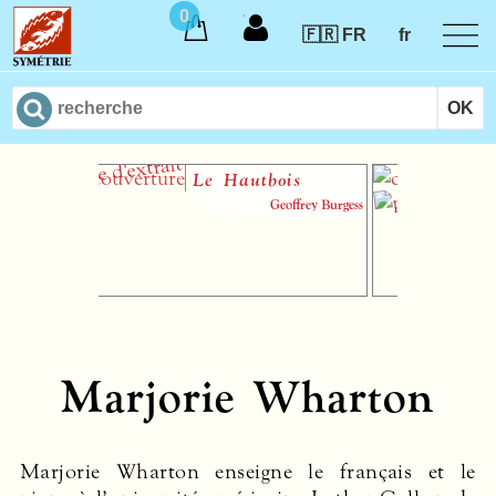
0
🇫🇷 FR
fr
Le Hautbois
I
t
Geoffrey Burgess
m
a
Marjorie Wharton
Marjorie Wharton enseigne le français et le