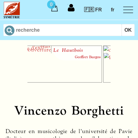
0
🇫🇷 FR
fr
Le Hautbois
I
th
Geoffrey Burgess
m
au
Vincenzo Borghetti
Docteur en musicologie de l’université de Pavie