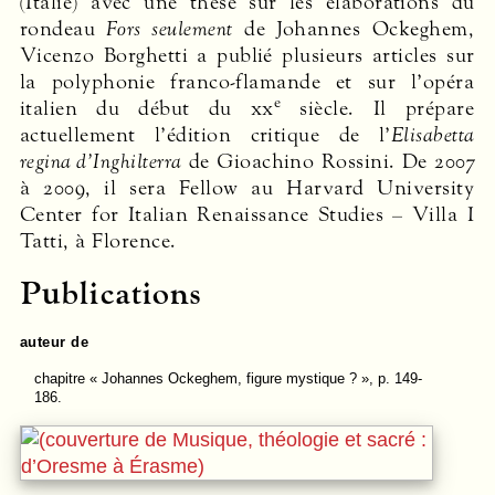
(Italie) avec une thèse sur les élaborations du
rondeau
Fors seulement
de Johannes Ockeghem,
Vicenzo Borghetti a publié plusieurs articles sur
la polyphonie franco-flamande et sur l’opéra
e
italien du début du
xx
siècle. Il prépare
actuellement l’édition critique de l’
Elisabetta
regina d’Inghilterra
de Gioachino Rossini. De 2007
à 2009, il sera Fellow au Harvard University
Center for Italian Renaissance Studies – Villa I
Tatti, à Florence.
Publications
auteur de
chapitre
« Johannes Ockeghem, figure mystique ? », p. 149-
186.