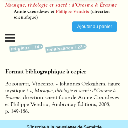
Musique, théologie et sacré : d’Oresme à Érasme
Annie Cœurdevey et
Philippe Vendrix
(direction
scientifique)
74
23
religieux
renaissance
Format bibliographique à copier
Borghetti
, Vincenzo. « Johannes Ockeghem, figure
mystique ? »,
Musique, théologie et sacré : d’Oresme à
Érasme
, direction scientifique de Annie Cœurdevey
et Philippe Vendrix, Ambronay Éditions, 2008,
p. 149-186.
S’inscrire à la newsletter de Symétrie