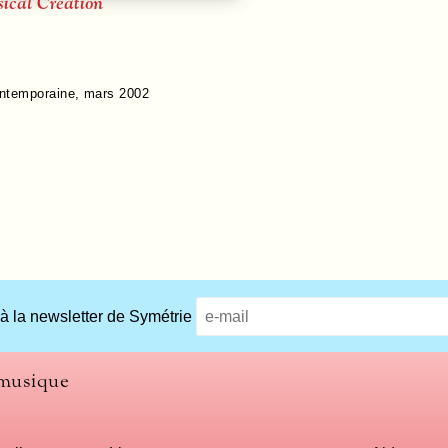
ical Creation
ontemporaine
,
mars 2002
 à la newsletter de Symétrie
 musique