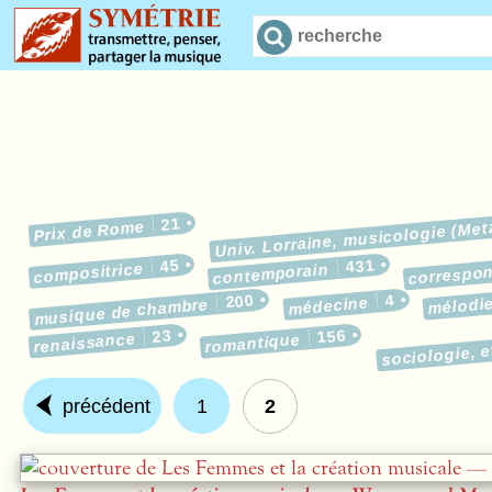
21
Prix de Rome
Univ. Lorraine, musicologie (Met
45
431
correspo
compositrice
contemporain
200
4
médecine
mélodi
musique de chambre
23
156
renaissance
sociologie, 
romantique
précédent
1
2