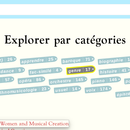
Explorer par catégories
26
25
71
z)
apprendre
baroque
biographie
17
9
4
41
genre
ndance
fac-similé
histoire
57
86
145
146
e
opéra
p
orchestre
piano
23
14
174
épist
ethnomusicologie
usuel
voix