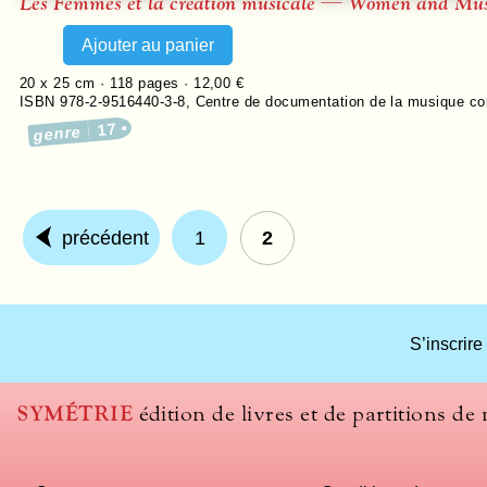
Les Femmes et la création musicale — Women and Mus
20 x 25 cm ·
118
pages ·
12,00 €
ISBN 978-2-9516440-3-8
,
Centre de documentation de la musique c
17
genre
précédent
1
2
S’inscrire
SYMÉTRIE
édition de livres et de partitions de