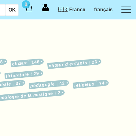
0
🇫🇷 France
français
18
146
26
chœur d’enfants
chœur
29
littérature
37
42
74
oésie
pédagogie
religieux
2
émologie de la musique