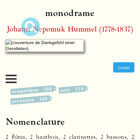
monodrame
Johann Nepomuk Hummel (1778-1837)
Louer
156
174
romantique
voix
145
orchestre
Nomenclature
2 flûtes, 2 hautbois, 2 clarinettes, 2 bassons, 2