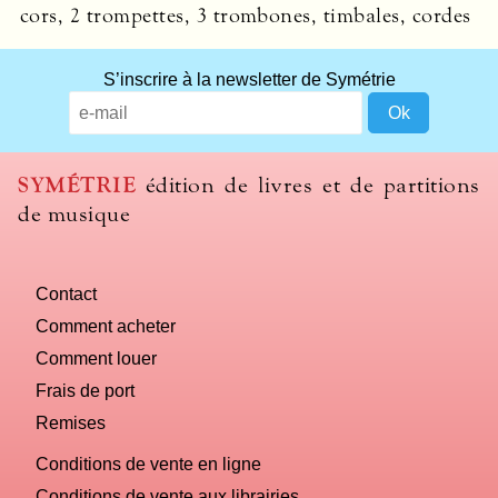
cors, 2 trompettes, 3 trombones, timbales, cordes
What
S’inscrire à la newsletter de Symétrie
title
should
we
use
SYMÉTRIE
édition de livres et de partitions
to
de musique
name
you
computer?
Contact
Comment acheter
Comment louer
Frais de port
Remises
Conditions de vente en ligne
Conditions de vente aux librairies