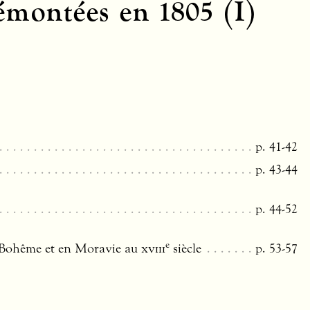
émontées en 1805 (I)
p. 41-42
p. 43-44
p. 44-52
e
n Bohême et en Moravie au
xviii
siècle
p. 53-57