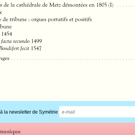
s de la cathédrale de Metz démontées en 1805 (I)
k
 de tribune : orgues portatifs et positifs
ibune
1454
 facta secundo
1499
Bondifert fecit
1547
nges
 à la newsletter de Symétrie
 musique