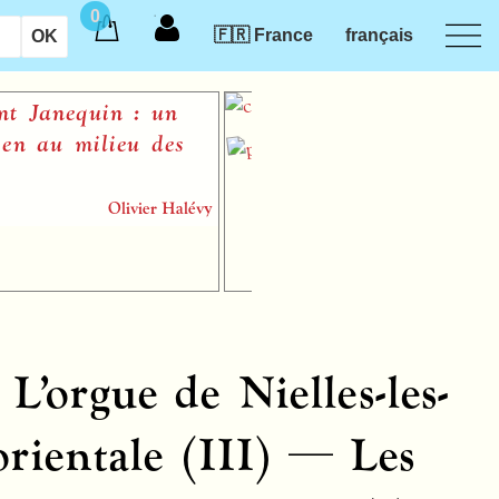
0
🇫🇷 France
français
anequin : un
L’Art de 
au milieu des
Michel L
Olivier Halévy
L’orgue de Nielles-les-
rientale (
III
) — Les