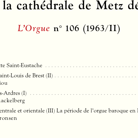
 la cathédrale de Metz d
L’Orgue
n° 106 (1963/II)
te Saint-Eustache
int-Louis de Brest (II)
iou
s-Ardres (I)
ackelberg
ntrale et orientale (
III
) La période de l’orgue baroque e
ronsen