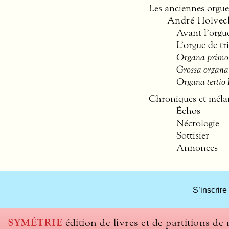
Les anciennes orgue
André Holvec
Avant l’orgue
L’orgue de tr
Organa primo
Grossa organa
Organa tertio 
Chroniques et méla
Échos
Nécrologie
Sottisier
Annonces
What
S’inscrire
title
should
we
SYMÉTRIE
édition de livres et de partitions de
use