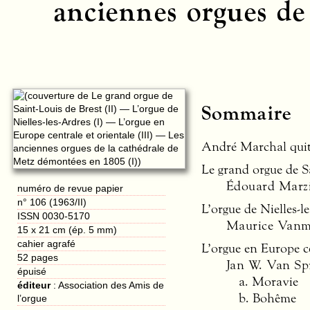
anciennes orgues de
Sommaire
André Marchal quit
Le grand orgue de Sa
Édouard Marz
numéro de revue papier
n° 106 (1963/II)
L’orgue de Nielles-le
ISSN 0030-5170
Maurice Vanm
15 x 21 cm (ép. 5 mm)
cahier agrafé
L’orgue en Europe ce
52
pages
Jan W. Van Sp
épuisé
a. Moravie
éditeur
:
Association des Amis de
b. Bohême
l’orgue