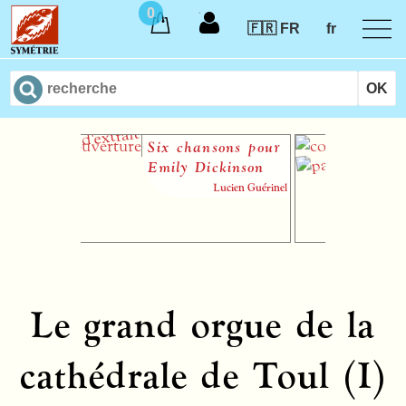
0
🇫🇷 FR
fr
Six chansons pour
Moy
Emily Dickinson
d’in
péd
Lucien Guérinel
voi
Le grand orgue de la
cathédrale de Toul (I)