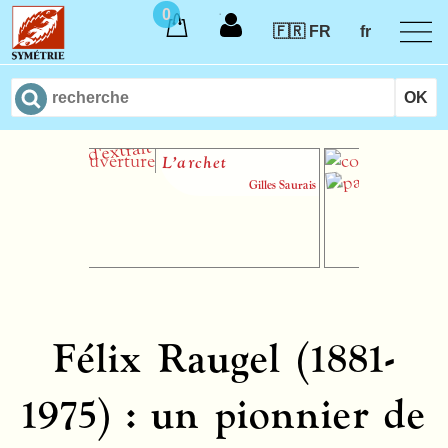
0
🇫🇷 FR
fr
L’archet
Oisi
Gilles Saurais
Félix Raugel (1881-
1975) : un pionnier de