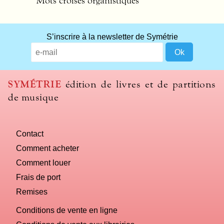
Mots croisés organistiques
What
S’inscrire à la newsletter de Symétrie
title
should
we
use
SYMÉTRIE
édition de livres et de partitions
to
de musique
name
you
computer?
Contact
Comment acheter
Comment louer
Frais de port
Remises
Conditions de vente en ligne