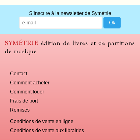
What
S’inscrire à la newsletter de Symétrie
title
should
we
use
SYMÉTRIE
édition de livres et de partitions
to
de musique
name
you
computer?
Contact
Comment acheter
Comment louer
Frais de port
Remises
Conditions de vente en ligne
Conditions de vente aux librairies