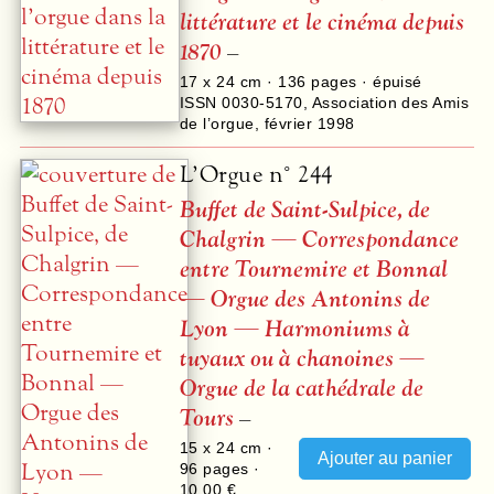
littérature et le cinéma depuis
1870
–
17 x 24 cm ·
136
pages · épuisé
ISSN 0030-5170
,
Association des Amis
de l’orgue
,
février 1998
L’Orgue n° 244
Buffet de Saint-Sulpice, de
Chalgrin — Correspondance
entre Tournemire et Bonnal
— Orgue des Antonins de
Lyon — Harmoniums à
tuyaux ou à chanoines —
Orgue de la cathédrale de
Tours
–
15 x 24 cm ·
96
pages ·
10,00 €