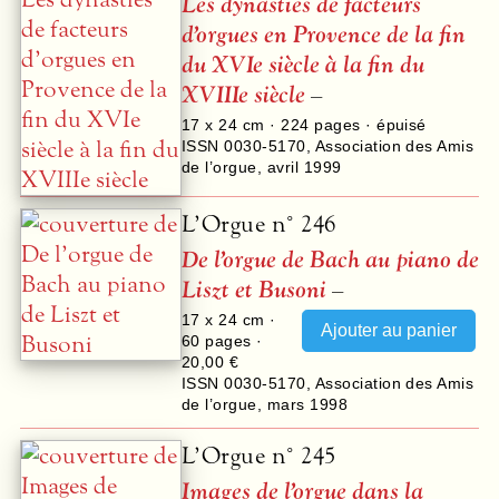
Les dynasties de facteurs
d’orgues en Provence de la fin
du XVIe siècle à la fin du
XVIIIe siècle
–
17 x 24 cm ·
224
pages · épuisé
ISSN 0030-5170
,
Association des Amis
de l’orgue
,
avril 1999
L’Orgue n° 246
De l’orgue de Bach au piano de
Liszt et Busoni
–
17 x 24 cm ·
60
pages ·
20,00 €
ISSN 0030-5170
,
Association des Amis
de l’orgue
,
mars 1998
L’Orgue n° 245
Images de l’orgue dans la