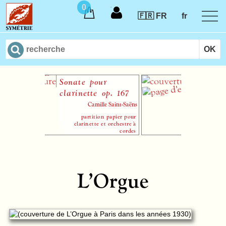
0
🇫🇷 FR
fr
Sonate pour
Chant de l’oi
clarinette op. 167
qui n’existe p
Camille Saint-Saëns
Henri
partition papier pour
partition papier p
clarinette et orchestre à
cordes
L’Orgue