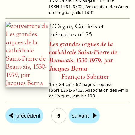
15 x 24 cm ·
56
pages ·
10,00 €
ISSN 1261-6702
,
Association des Amis
de l’orgue
,
juillet 1981
L’Orgue, Cahiers et
mémoires n° 25
Les grandes orgues de la
cathédrale Saint-Pierre de
Beauvais, 1530-1979, par
Jacques Berna
–
François Sabatier
15 x 24 cm ·
52
pages · épuisé
ISSN 1261-6702
,
Association des Amis
de l’orgue
,
janvier 1981
précédent
6
suivant