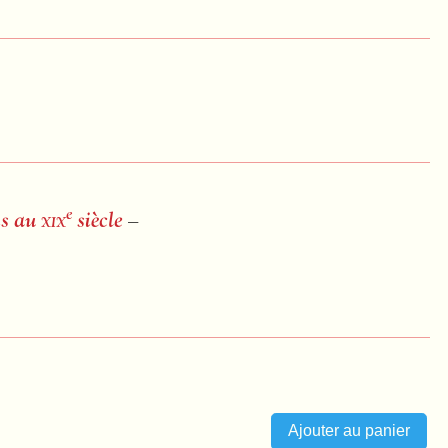
e
is au
xix
siècle
–