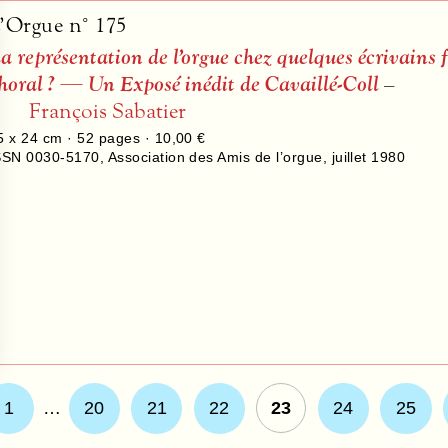
’Orgue n° 175
a représentation de l’orgue chez quelques écrivains
horal ? — Un Exposé inédit de Cavaillé-Coll
–
François Sabatier
5 x 24 cm ·
52
pages ·
10,00 €
SSN 0030-5170
,
Association des Amis de l’orgue
,
juillet 1980
1
…
20
21
22
23
24
25