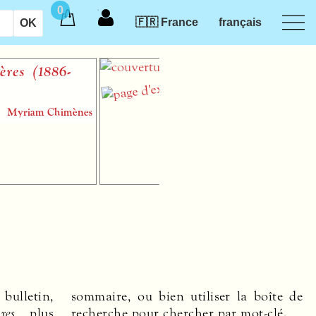
0
🇫🇷 France
français
“Le matin sûrement va
venir”
Jean-Pierre Leguay
partition papier pour saxophone alto,
piano et percussions (un exécutant)
 bulletin,
sommaire, ou bien utiliser la boîte de
res
plus
recherche pour chercher par mot-clé.