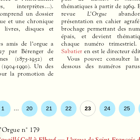
s, interprètes…).
thématiques à partir de 1969. 
omprend un dossier
revue
L’Orgue
abando
que et une chronique
présentation en cahier agraf
 livres, disques et
brochage permettant des num
épais, et devient thémati
es amis de l’orgue a
chaque numéro trimestriel
27 par Bérenger de
Sabatier
en est le directeur édi
mes (1875-1952) et
Vous pouvez consulter la 
(1904-1990). Un des
dessous des numéros parus
our la promotion de
1
…
20
21
22
23
24
25
’Orgue n° 179
availlé-Coll à Elbeuf — L’orgue de Saint-François d