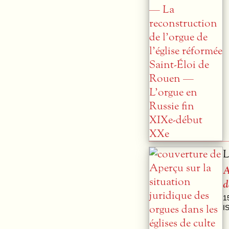
L
A
d
1
I