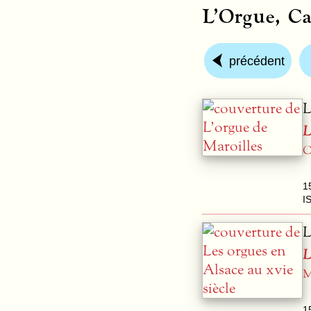
L’Orgue, Ca
précédent
L
L
C
1
I
L
L
M
1