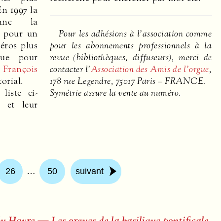
En 1997 la
nne la
é pour un
Pour les adhésions à l’association comme
éros plus
pour les abonnements professionnels à la
que pour
revue (bibliothèques, diffuseurs), merci de
.
François
contacter l’
Association des Amis de l’orgue
,
torial.
178 rue Legendre, 75017 Paris –
FRANCE
.
liste ci-
Symétrie assure la vente au numéro.
 et leur
26
…
50
suivant
u Havre — Les orgues de la basilique pontificale