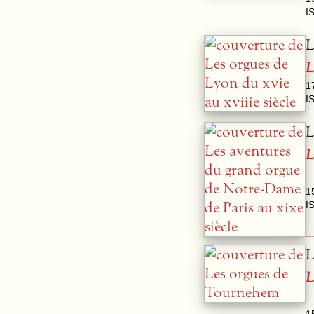
I
L
L
1
I
L
L
1
I
L
L