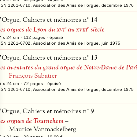
SSN 1261-6710
,
Association des Amis de l’orgue
,
décembre 1976
’Orgue, Cahiers et mémoires n° 14
e
e
es orgues de Lyon du
xvi
au
xviii
siècle
–
7 x 24 cm ·
112
pages · épuisé
SSN 1261-6702
,
Association des Amis de l’orgue
,
juin 1975
’Orgue, Cahiers et mémoires n° 13
es aventures du grand orgue de Notre-Dame de Par
François Sabatier
5 x 24 cm ·
72
pages · épuisé
SSN 1261-6710
,
Association des Amis de l’orgue
,
décembre 1975
’Orgue, Cahiers et mémoires n° 9
es orgues de Tournehem
–
Maurice Vanmackelberg