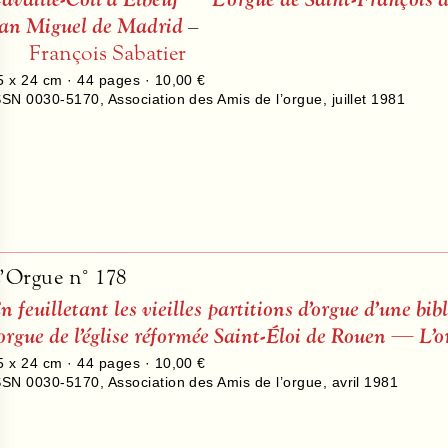
an Miguel de Madrid
–
François Sabatier
5 x 24 cm ·
44
pages ·
10,00 €
SSN 0030-5170
,
Association des Amis de l’orgue
,
juillet 1981
’Orgue n° 178
n feuilletant les vieilles partitions d’orgue d’une b
’orgue de l’église réformée Saint-Éloi de Rouen — L
5 x 24 cm ·
44
pages ·
10,00 €
SSN 0030-5170
,
Association des Amis de l’orgue
,
avril 1981