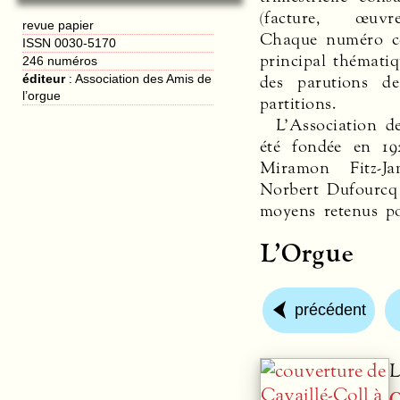
(facture, œuvre
revue papier
Chaque numéro c
ISSN 0030-5170
principal thémati
246 numéros
des parutions de
éditeur
:
Association des Amis de
l’orgue
partitions.
L’Association d
été fondée en 19
Miramon Fitz-Ja
Norbert Dufourcq 
moyens retenus p
L’Orgue
précédent
L
C