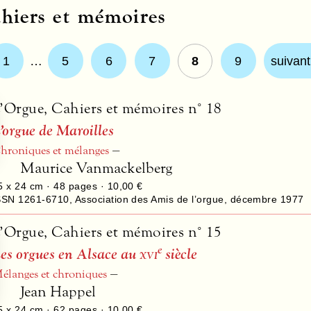
hiers et mémoires
1
…
5
6
7
8
9
suivant
’Orgue, Cahiers et mémoires n° 18
’orgue de Maroilles
–
hroniques et mélanges
Maurice Vanmackelberg
5 x 24 cm ·
48
pages ·
10,00 €
SSN 1261-6710
,
Association des Amis de l’orgue
,
décembre 1977
’Orgue, Cahiers et mémoires n° 15
e
es orgues en Alsace au
xvi
siècle
–
élanges et chroniques
Jean Happel
5 x 24 cm ·
62
pages ·
10,00 €