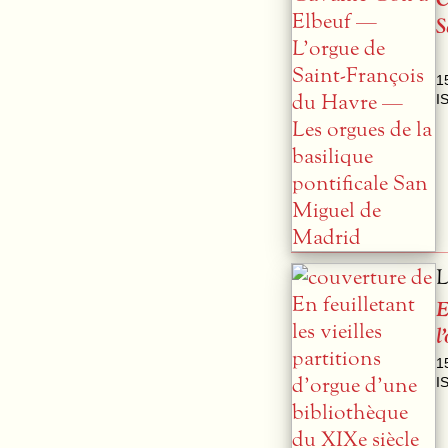
S
1
I
L
E
l
1
I