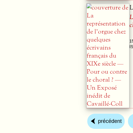
L
L
c
1
I
précédent