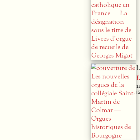
L
L
1
I