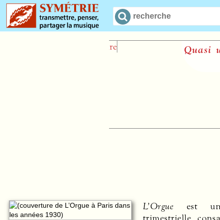
Quasi una sequencia
Loïc Mallié
L’Orgue
est une
trimestrielle cons