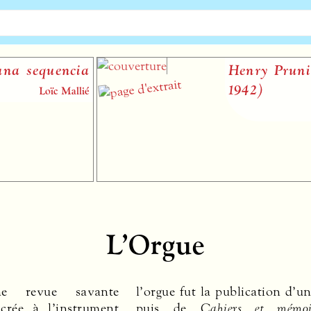
Henry Prunières (1886-
1942)
Myriam Chimènes
L’Orgue
 revue savante
l’orgue fut la publication d’un
acrée à l’instrument
puis de
Cahiers et mémoi