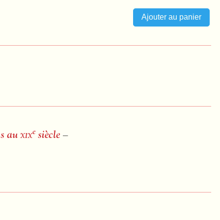
e
is au
xix
siècle
–