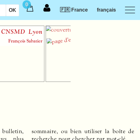
0
🇫🇷 France
français
Regards sur Michel
Corrette
Yves Jaffrès
 bulletin,
sommaire, ou bien utiliser la boîte de
res
plus
recherche pour chercher par mot-clé.