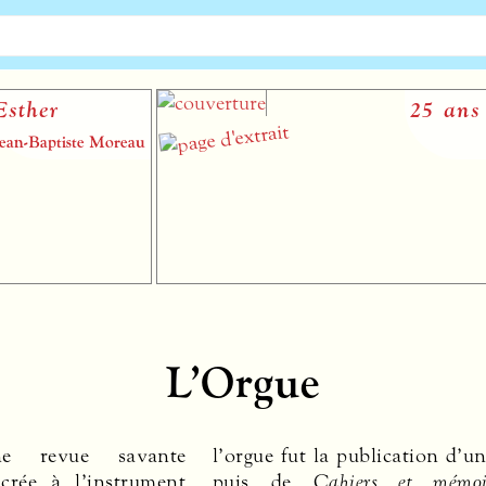
25 ans
CNSMD
Lyon
François Sabatier
L’Orgue
 revue savante
l’orgue fut la publication d’un
acrée à l’instrument
puis de
Cahiers et mémoi