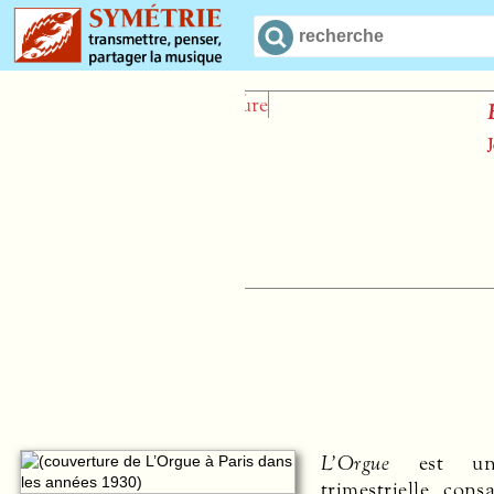
Esther
Jean-Baptiste Moreau
L’Orgue
est une
trimestrielle cons