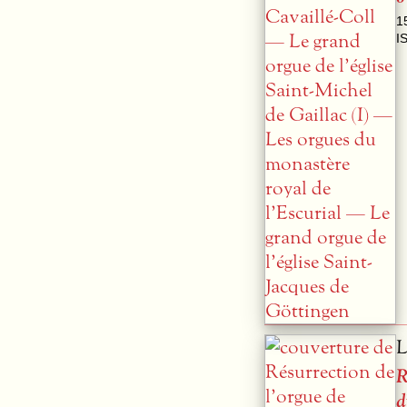
1
I
L
R
d