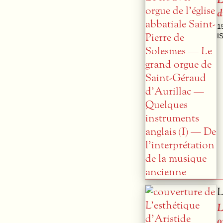
d
1
I
L
L
o