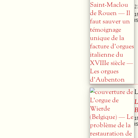
2
1
I
L
L
B
1
I