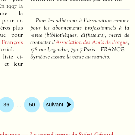
En 1997 la
nne la
é pour un
Pour les adhésions à l’association comme
éros plus
pour les abonnements professionnels à la
que pour
revue (bibliothèques, diffuseurs), merci de
.
François
contacter l’
Association des Amis de l’orgue
,
torial.
178 rue Legendre, 75017 Paris –
FRANCE
.
liste ci-
Symétrie assure la vente au numéro.
 et leur
36
…
50
suivant
e Solesmes — Le grand orgue de Saint-Géraud