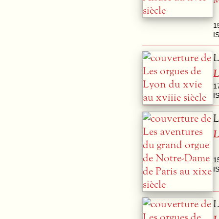
M
1
I
L
L
1
I
L
L
1
I
L