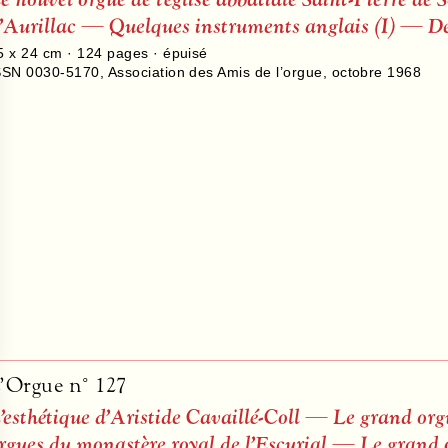
’Aurillac — Quelques instruments anglais (I) — De 
5 x 24 cm ·
124
pages · épuisé
SSN 0030-5170
,
Association des Amis de l’orgue
,
octobre 1968
’Orgue n° 127
’esthétique d’Aristide Cavaillé-Coll — Le grand orgu
rgues du monastère royal de l’Escurial — Le grand o