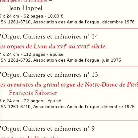
élanges et chroniques
Jean Happel
5 x 24 cm ·
62
pages ·
10,00 €
SSN 1261-6710
,
Association des Amis de l’orgue
,
décembre 1976
’Orgue, Cahiers et mémoires n° 14
e
e
es orgues de Lyon du
xvi
au
xviii
siècle
–
7 x 24 cm ·
112
pages · épuisé
SSN 1261-6702
,
Association des Amis de l’orgue
,
juin 1975
’Orgue, Cahiers et mémoires n° 13
es aventures du grand orgue de Notre-Dame de Par
François Sabatier
5 x 24 cm ·
72
pages · épuisé
SSN 1261-6710
,
Association des Amis de l’orgue
,
décembre 1975
’Orgue, Cahiers et mémoires n° 9