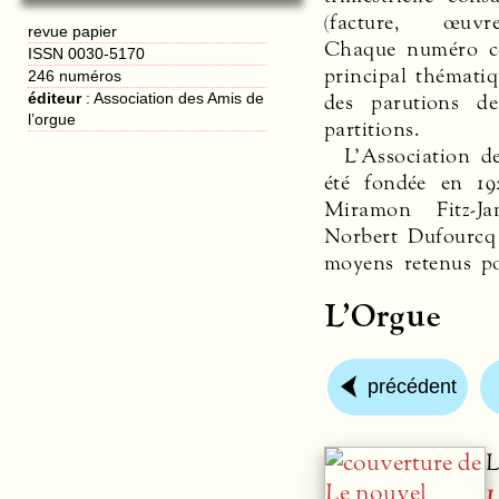
(facture, œuvre
revue papier
Chaque numéro c
ISSN 0030-5170
principal thémati
246 numéros
des parutions de
éditeur
:
Association des Amis de
l’orgue
partitions.
L’Association d
été fondée en 19
Miramon Fitz-Ja
Norbert Dufourcq 
moyens retenus p
L’Orgue
précédent
L
L