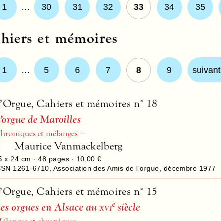
1
…
30
31
32
33
34
35
hiers et mémoires
1
…
5
6
7
8
9
suivant
’Orgue, Cahiers et mémoires n° 18
’orgue de Maroilles
–
hroniques et mélanges
Maurice Vanmackelberg
5 x 24 cm ·
48
pages ·
10,00 €
SSN 1261-6710
,
Association des Amis de l’orgue
,
décembre 1977
’Orgue, Cahiers et mémoires n° 15
e
es orgues en Alsace au
xvi
siècle
–