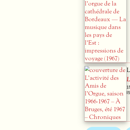
L
L
1
I