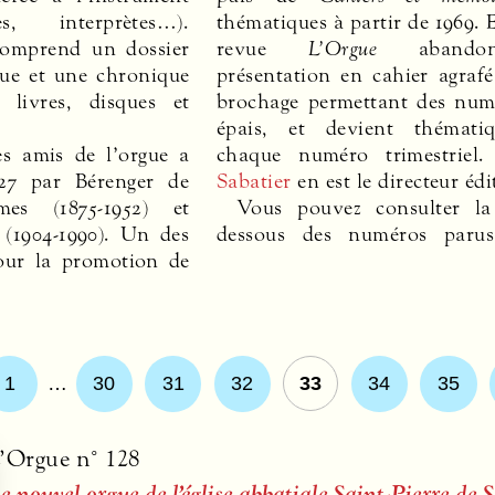
s, interprètes…).
thématiques à partir de 1969. 
omprend un dossier
revue
L’Orgue
abando
que et une chronique
présentation en cahier agraf
 livres, disques et
brochage permettant des num
épais, et devient thémati
es amis de l’orgue a
chaque numéro trimestriel
27 par Bérenger de
Sabatier
en est le directeur édi
mes (1875-1952) et
Vous pouvez consulter la 
(1904-1990). Un des
dessous des numéros parus
our la promotion de
1
…
30
31
32
33
34
35
’Orgue n° 128
e nouvel orgue de l’église abbatiale Saint-Pierre d