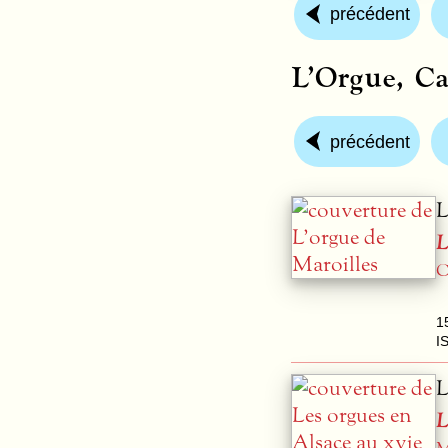
précédent
L’Orgue, Ca
précédent
L
L
C
1
I
L
L