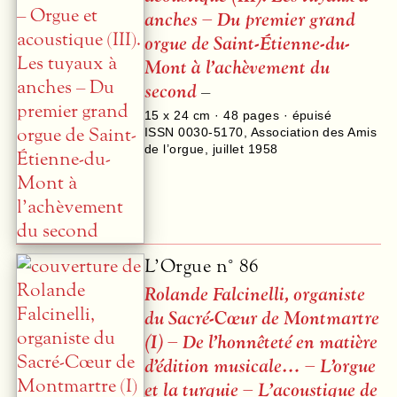
anches – Du premier grand
orgue de Saint-Étienne-du-
Mont à l’achèvement du
second
–
15 x 24 cm ·
48
pages · épuisé
ISSN 0030-5170
,
Association des Amis
de l’orgue
,
juillet 1958
L’Orgue n° 86
Rolande Falcinelli, organiste
du Sacré-Cœur de Montmartre
(I) – De l’honnêteté en matière
d’édition musicale… – L’orgue
et la turquie – L’acoustique de