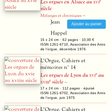
e
Les orgues en Alsace au
xvi
siècle
–
Mélanges et chroniques
Jean
Happel
15 x 24 cm ·
62
pages ·
10,00 €
ISSN 1261-6710
,
Association des Amis
de l’orgue
,
décembre 1976
L’Orgue, Cahiers et
mémoires n° 14
e
Les orgues de Lyon du
xvi
au
e
xviii
siècle
–
17 x 24 cm ·
112
pages · épuisé
ISSN 1261-6702
,
Association des Amis
de l’orgue
,
juin 1975
L’Orgue, Cahiers et