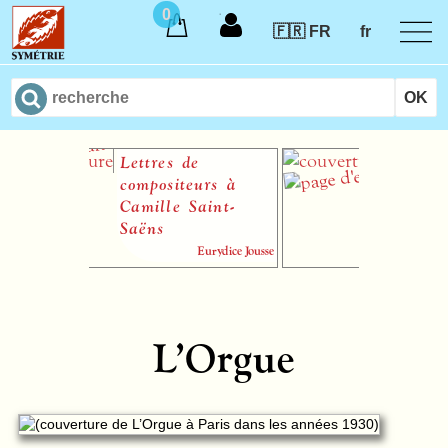
0
🇫🇷 FR
fr
Lettres de
Le Rêve du m
compositeurs à
Oliv
Camille Saint-
Saëns
Eurydice Jousse
L’Orgue