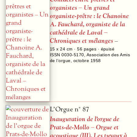
organistes – Un grand
organiste-prêtre : le Chanoine
A. Fauchard, organiste de la
cathédrale de Laval –
Chroniques et mélanges
–
15 x 24 cm ·
56
pages · épuisé
ISSN 0030-5170
,
Association des Amis
de l’orgue
,
octobre 1958
L’Orgue n° 87
Inauguration de l’orgue de
Prats-de-Mollo – Orgue et
acoustique (
III
). Les tuyaux à