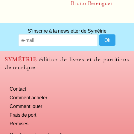
Bruno Berenguer
What
S’inscrire à la newsletter de Symétrie
title
should
we
use
SYMÉTRIE
édition de livres et de partitions
to
de musique
name
you
computer?
Contact
Comment acheter
Comment louer
Frais de port
Remises