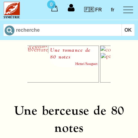
0
🇫🇷 FR
fr
Une romance de
Toa
80 notes
Henri Sauguet
Une berceuse de 80
notes