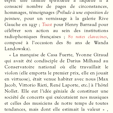
esprit une famille spirituelle à laquelle il a
consacré nombre de pages de circonstances,
hommages, témoignages (
Prélude à une exposition de
peinture
, pour un vernissage à la galerie Rive
Gauche en 1937 ;
Toast
pour Henry Barraud pour
célébrer son action au sein des institutions
radiophoniques françaises ;
80 notes clavecines
,
composé à l’occasion des 80 ans de Wanda
Landowska).
« La marquise de Casa Fuerte, Yvonne Giraud
qui avait été condisciple de Darius Milhaud au
Conservatoire national où elle travaillait le
violon (elle emporta le premier prix, elle en jouait
en virtuose), était venue habiter avec nous [Max
Jacob, Vittorio Rieti, René Laporte, etc.] à l’hôtel
Nollet. Elle eut l’idée géniale de constituer une
société de concerts qui exécutaient nos musiques
et celles des musiciens de notre temps de toutes
tendances, mais dont elle estimait la valeur » ,