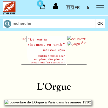
0
🇫🇷 FR
fr
“Le matin
Le Rêve du m
sûrement va venir”
Olivi
Jean-Pierre Leguay
partition papier pour
saxophone alto, piano et
percussions (un exécutant)
L’Orgue