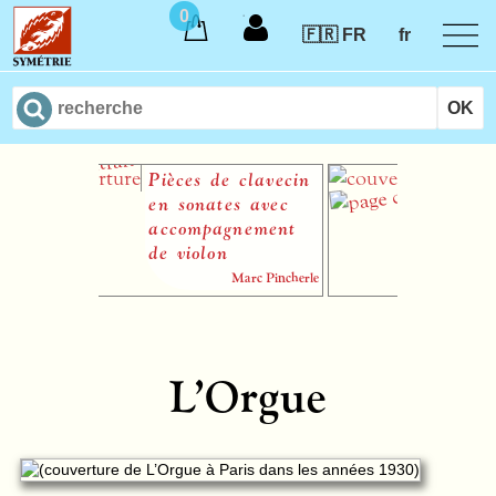
0
🇫🇷 FR
fr
Pièces de clavecin
Le Retour
en sonates avec
Virginie
accompagnement
Camil
de violon
partition papier
Marc Pincherle
L’Orgue