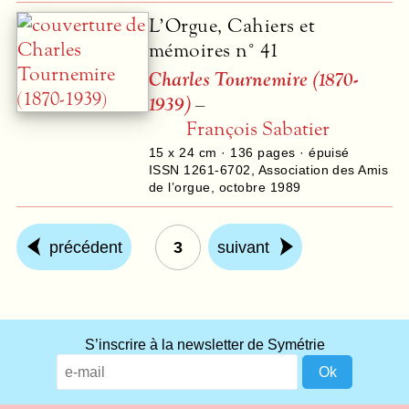
L’Orgue, Cahiers et
mémoires n° 41
Charles Tournemire (1870-
1939)
–
François Sabatier
15 x 24 cm ·
136
pages · épuisé
ISSN 1261-6702
,
Association des Amis
de l’orgue
,
octobre 1989
précédent
3
suivant
S’inscrire à la newsletter de Symétrie