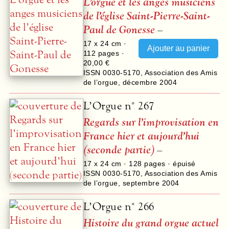
L’orgue et les anges musiciens
de l’église Saint-Pierre-Saint-
Paul de Gonesse
–
17 x 24 cm ·
112
pages ·
20,00 €
ISSN 0030-5170
,
Association des Amis
de l’orgue
,
décembre 2004
L’Orgue n° 267
Regards sur l’improvisation en
France hier et aujourd’hui
(seconde partie)
–
17 x 24 cm ·
128
pages · épuisé
ISSN 0030-5170
,
Association des Amis
de l’orgue
,
septembre 2004
L’Orgue n° 266
Histoire du grand orgue actuel