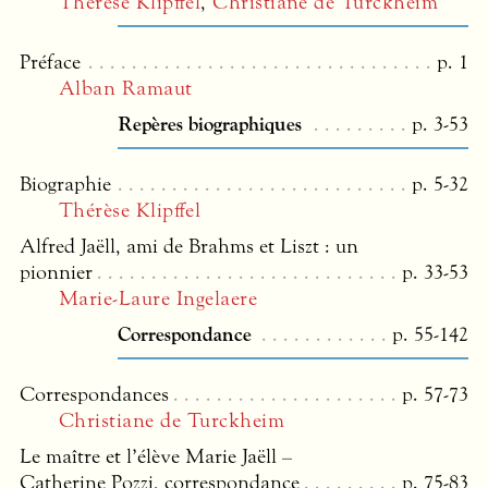
Thérèse Klipffel
,
Christiane de Turckheim
Préface
p. 1
Alban Ramaut
Repères biographiques
p. 3-53
Biographie
p. 5-32
Thérèse Klipffel
Alfred Jaëll, ami de Brahms et Liszt : un
pionnier
p. 33-53
Marie-Laure Ingelaere
Correspondance
p. 55-142
Correspondances
p. 57-73
Christiane de Turckheim
Le maître et l’élève Marie Jaëll –
Catherine Pozzi, correspondance
p. 75-83