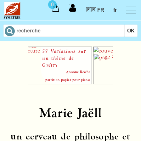
0
🇫🇷 FR
fr
57 Variations sur
Sonate en
un thème de
A
Grétry
Antoine Reicha
partition papier pour piano
Marie Jaëll
un cerveau de philosophe et