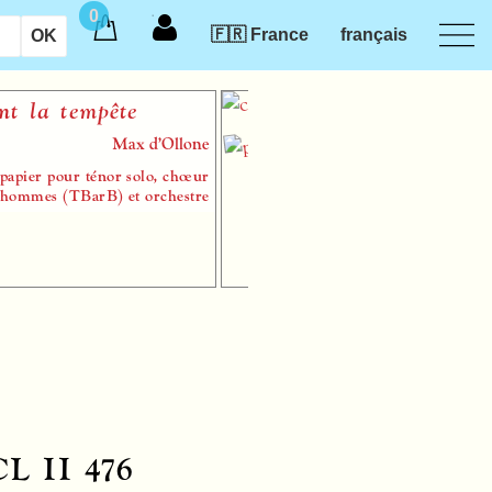
0
🇫🇷 France
français
la tempête
Max d’Ollone
ier pour ténor solo, chœur
es (TBarB) et orchestre
 CL II 476