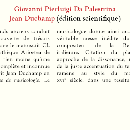
Giovanni Pierluigi Da Palestrina
Jean Duchamp
(édition scientifique)
nds anciens conduit
musicologue donne ainsi ac
ouverte de trésors
véritable messe inédite d
mme le manuscrit CL
compositeur de la Rena
iothèque Ariostea de
italienne. Citation du pla
le rien moins qu’une
approche de la dissonance, 
complète et inconnue
de la juste accentuation du te
crit Jean Duchamp en
ramène au style du ma
e
e de musicologie
. Le
xvi
siècle, dans une tessitu