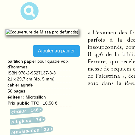
« L’examen des fo
parfois à la déc
insoupçonnés, co
II 476 de la bibl
Ferrare, qui recè
partition papier pour quatre voix
d’hommes
messe de requiem 
ISBN 978-2-9527137-3-3
de Palestrina », é
21 x 29,7 cm (ép. 5 mm)
2010 dans la
Revu
cahier agrafé
56
pages
éditeur
:
Microsillon
Prix public TTC
:
10,50 €
146
chœur
74
religieux
23
renaissance