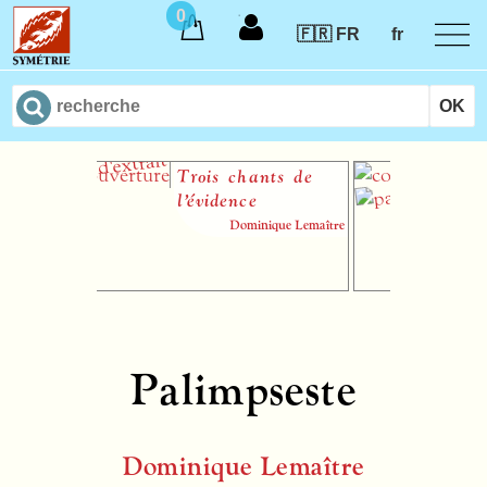
0
🇫🇷 FR
fr
Trois chants de
La 
l’évidence
l’a
Dominique Lemaître
parti
Palimpseste
Dominique Lemaître