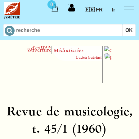
0
🇫🇷 FR
fr
Médiatissées
L
N
Lucien Guérinel
Revue de musicologie,
t. 45/1 (1960)