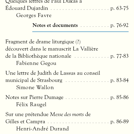
Quelques lettres de Paul Dukas à
Édouard Dujardin
p. 63-75
Georges Favre
Notes et documents
p. 76-92
Fragment de drame liturgique (?)
découvert dans le manuscrit La Vallière
de la Bibliothèque nationale
p. 77-83
Fabienne Gegou
Une lettre de Judith de Lassus au conseil
municipal de Strasbourg
p. 83-84
Simone Wallon
Notes sur Pierre Dumage
p. 85-86
Félix Raugel
Sur une prétendue
Messe des morts
de
Gilles et Campra
p. 86-89
Henri-André Durand