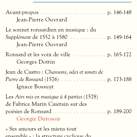
Avant-propos
p. 146-148
Jean-Pierre Ouvrard
Le sonnet ronsardien en musique : du
Supplément
de 1552 à 1580
p. 149-164
Jean-Pierre Ouvrard
Ronsard et les voix de ville
p. 165-172
Georges Dottin
Jean de Castro :
Chansons, odes et sonets de
Pierre de Ronsard
(1576)
p. 173-188
Ignace Bossuyt
Les
Airs mis en musique à 4 parties
(1578)
de Fabrice Marin Caietain sur des
poésies de Ronsard
p. 189-200
Georgie Durosoir
« Ses amours et les miens tout
ensemble » : la structure cyclique du