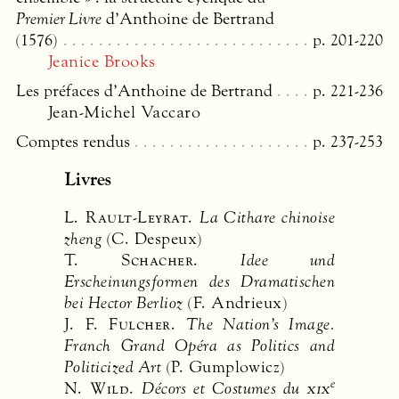
Premier Livre
d’Anthoine de Bertrand
(1576)
p. 201-220
Jeanice Brooks
Les préfaces d’Anthoine de Bertrand
p. 221-236
Jean-Michel Vaccaro
Comptes rendus
p. 237-253
Livres
L.
Rault-Leyrat
.
La Cithare chinoise
zheng
(C. Despeux)
T.
Schacher
.
Idee und
Erscheinungsformen des Dramatischen
bei Hector Berlioz
(F. Andrieux)
J. F.
Fulcher
.
The Nation’s Image.
Franch Grand Opéra as Politics and
Politicized Art
(P. Gumplowicz)
e
N.
Wild
.
Décors et Costumes du
xix