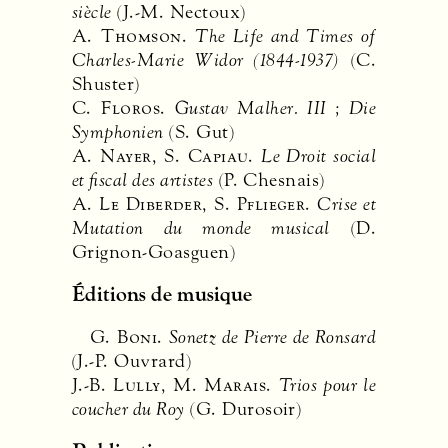
siècle
(J.-M. Nectoux)
A.
Thomson
.
The Life and Times of
Charles-Marie Widor (1844-1937)
(C.
Shuster)
C.
Floros
.
Gustav Malher.
III
; Die
Symphonien
(S. Gut)
A.
Nayer
, S.
Capiau
.
Le Droit social
et fiscal des artistes
(P. Chesnais)
A.
Le Diberder
, S.
Pflieger
.
Crise et
Mutation du monde musical
(D.
Grignon-Goasguen)
Éditions de musique
G.
Boni
.
Sonetz de Pierre de Ronsard
(J.-P. Ouvrard)
J.-B.
Lully
, M.
Marais
.
Trios pour le
coucher du Roy
(G. Durosoir)