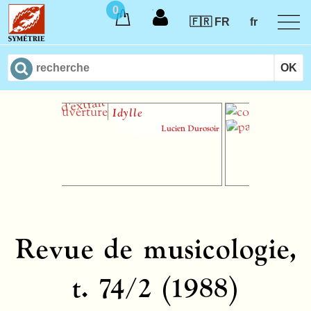
0
🇫🇷 FR
fr
Idylle
Les 
paro
Lucien Durosoir
ch
Revue de musicologie,
t. 74/2 (1988)