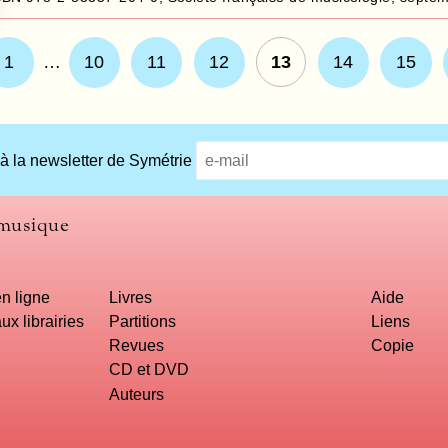
1
…
10
11
12
13
14
15
 à la newsletter de Symétrie
 musique
n ligne
Livres
Aide
ux librairies
Partitions
Liens
Revues
Copie
CD et DVD
Auteurs