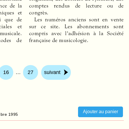
nce de la
re ou de
niques et
congrès.
si que de
Les numéros anciens sont en vente
iales et
sur ce site. Les abonnements sont
musicale.
compris avec l’adhésion à la Société
iodes de
française de musicologie.
16
…
27
suivant
bre 1995