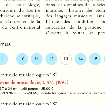
se de musicologie,
dans les domaines de la scie
comptes rendus de lectu
concours du Centre
musique, l’histoire des tech
herche scientifique,
des langages musicaux, ain
la Culture et de la
l’étude des conditions soc
 du Centre national
culturelles de la pratique 
Ouverte à toutes les pér
rus
1
…
10
11
12
13
14
15
evue de musicologie n° 81
evue de musicologie, t. 81/1 (1995)
–
5,7 x 24 cm ·
160
pages ·
25,00 €
SBN 978-2-85357-209-5
,
Société française de musicologie
,
septem
evue de musicologie n° 80