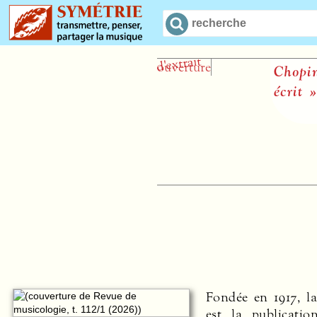
Chopin et 
écrit »
J
Fondée en 1917, l
est la publicatio