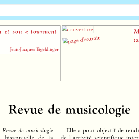
son « tourment
Missa 
Giovanni 
ean-Jacques Eigeldinger
Revue de musicologie
a
Revue de musicologie
Elle a pour objectif de ren
l’histoire, elle ne publie que d
n bisannuelle de la
de l’activité scientifique inte
originaux, des dossiers de syn