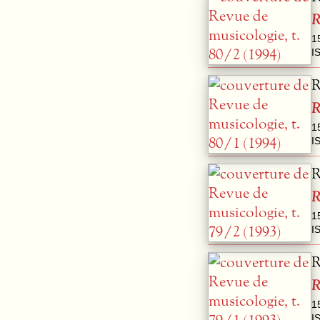
R
1
I
R
R
1
I
R
R
1
I
R
R
1
I