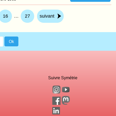
16
…
27
suivant
Suivre Symétrie