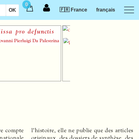
0
🇫🇷 France
français
pro defunctis
Pierluigi Da Palestrina
dre compte
es articles
rnationale
thèse, des