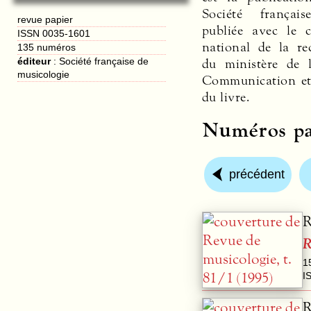
Société françai
revue papier
publiée avec le 
ISSN 0035-1601
national de la rec
135 numéros
du ministère de 
éditeur
:
Société française de
musicologie
Communication et
du livre.
Numéros pa
précédent
R
R
1
I
R