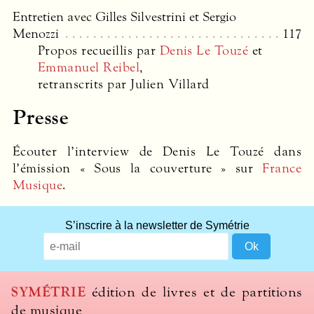
Entretien avec Gilles Silvestrini et Sergio
Menozzi
117
Propos recueillis par
Denis Le Touzé
et
Emmanuel Reibel
,
retranscrits par Julien Villard
Presse
Écouter l’interview de Denis Le Touzé dans
l’émission « Sous la couverture » sur
France
Musique
.
S’inscrire à la newsletter de Symétrie
SYMÉTRIE
édition de livres et de partitions
de musique