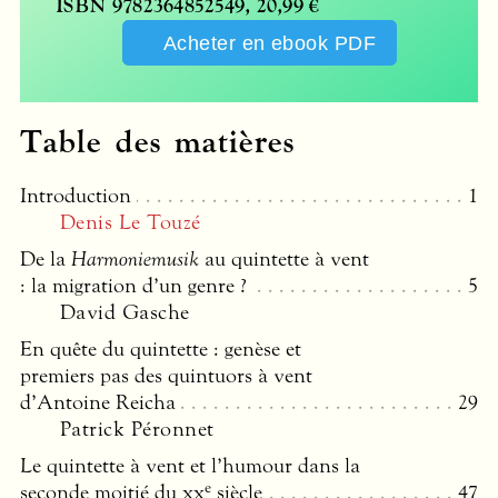
ISBN
9782364852549, 20,99 €
Acheter en ebook
PDF
Table des matières
Introduction
1
Denis Le Touzé
De la
Harmoniemusik
au quintette à vent
: la migration d’un genre ?
5
David Gasche
En quête du quintette : genèse et
premiers pas des quintuors à vent
d’Antoine Reicha
29
Patrick Péronnet
Le quintette à vent et l’humour dans la
e
seconde moitié du
xx
siècle
47