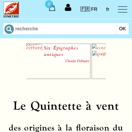
0
🇫🇷 FR
fr
Six Épigraphes
Disco-T
antiques
Claude Debussy
Le Quintette à vent
des origines à la floraison du