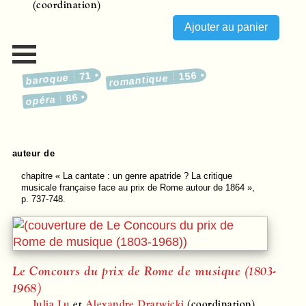
(coordination)
71
156
baroque
romantique
86
opéra
auteur de
chapitre
« La cantate : un genre apatride ? La critique
musicale française face au prix de Rome autour de 1864 »,
p. 737-748.
Le Concours du prix de Rome de musique (1803-
1968)
Julia Lu
et
Alexandre Dratwicki
(coordination)