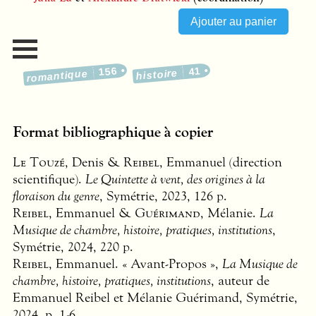
156
41
histoire
romantique
Format bibliographique à copier
Le Touzé
, Denis &
Reibel
, Emmanuel (direction
scientifique).
Le Quintette à vent, des origines à la
floraison du genre
, Symétrie, 2023, 126 p.
Reibel
, Emmanuel &
Guérimand
, Mélanie.
La
Musique de chambre, histoire, pratiques, institutions
,
Symétrie, 2024, 220 p.
Reibel
, Emmanuel. « Avant-Propos »,
La Musique de
chambre, histoire, pratiques, institutions
, auteur de
Emmanuel Reibel et Mélanie Guérimand, Symétrie,
2024, p. 1-6.