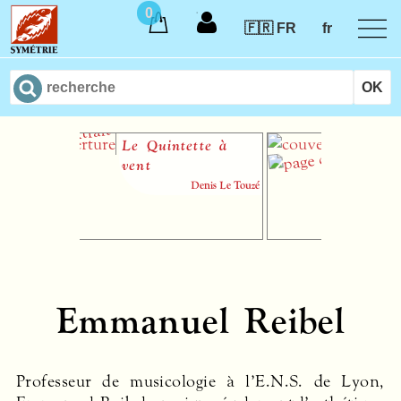
0
🇫🇷 FR
fr
Le Quintette à
La Musiq
vent
chambre
Denis Le Touzé
Em
Emmanuel Reibel
Professeur de musicologie à l’E.N.S. de Lyon,