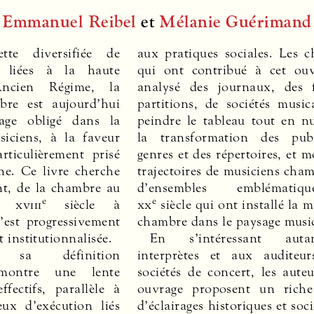
Emmanuel Reibel
et
Mélanie Guérimand
tte diversifiée de
aux pratiques sociales. Les c
s liées à la haute
qui ont contribué à cet ou
Ancien Régime, la
analysé des journaux, des 
re est aujourd’hui
partitions, de sociétés music
age obligé dans la
peindre le tableau tout en n
iciens, à la faveur
la transformation des publ
rticulièrement prisé
genres et des répertoires, et m
e. Ce livre cherche
trajectoires de musiciens cham
t, de la chambre au
d’ensembles emblémati
e
e
du
xviii
siècle à
xx
siècle qui ont installé la 
s’est progressivement
chambre dans le paysage music
t institutionnalisée.
En s’intéressant aut
institutionnelles, 
 sa définition
interprètes et aux auditeu
d’implications liées non seul
 montre une lente
sociétés de concert, les aute
composition, mais a
ffectifs, parallèle à
ouvrage proposent un riche
l’interprétation, à la diffusi
eux d’exécution liés
d’éclairages historiques et soc