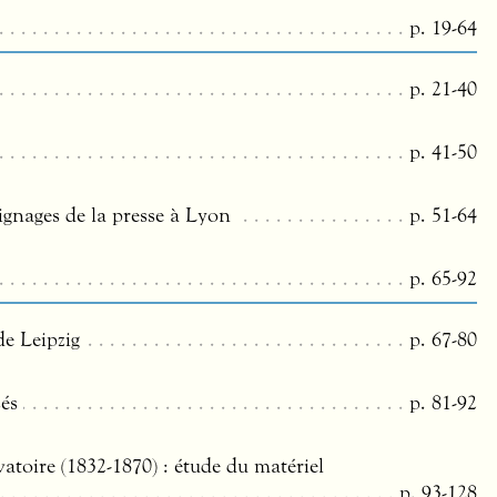
p. 19-64
p. 21-40
p. 41-50
ignages de la presse à Lyon
p. 51-64
p. 65-92
e Leipzig
p. 67-80
sés
p. 81-92
vatoire (1832-1870) : étude du matériel
p. 93-128