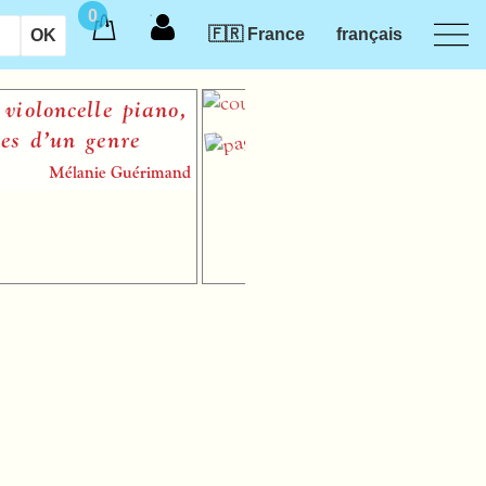
0
🇫🇷 France
français
e piano,
Le Quatuor à cor
enre
vers les séductio
l’extrême
e Guérimand
Mélani