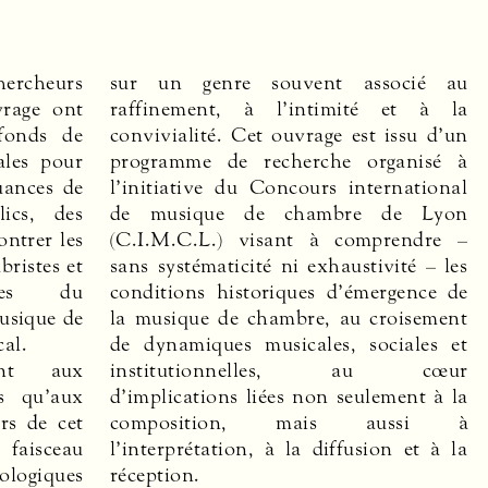
hercheurs
sur un genre souvent associé au
vrage ont
raffinement, à l’intimité et à la
fonds de
convivialité. Cet ouvrage est issu d’un
ales pour
programme de recherche organisé à
uances de
l’initiative du Concours international
ics, des
de musique de chambre de Lyon
ontrer les
(C.I.M.C.L.) visant à comprendre –
bristes et
sans systématicité ni exhaustivité – les
ques du
conditions historiques d’émergence de
musique de
la musique de chambre, au croisement
al.
de dynamiques musicales, sociales et
ant aux
au cœur
rs qu’aux
ement à la
urs de cet
ussi à
 faisceau
on et à la
iologiques
réception.