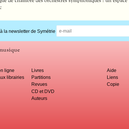
que de chambre des orchestres symphoniques : un espace p
c
 à la newsletter de Symétrie
 musique
n ligne
Livres
Aide
ux librairies
Partitions
Liens
Revues
Copie
CD et DVD
Auteurs