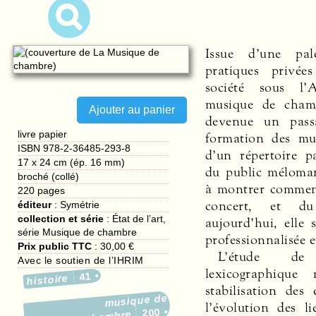
Issue d’une pale
pratiques privée
société sous l’
musique de chamb
devenue un pass
livre papier
formation des mus
ISBN 978-2-36485-293-8
d’un répertoire pa
17 x 24 cm (ép. 16 mm)
du public méloman
broché (collé)
à montrer commen
220
pages
concert, et 
éditeur
:
Symétrie
collection et série
: État de l’art,
aujourd’hui, elle 
série Musique de chambre
professionnalisée e
Prix public TTC
:
30,00 €
L’étude de
Avec le soutien de l’IHRIM
lexicographique
41
histoire
stabilisation des e
musique de
l’évolution des li
200