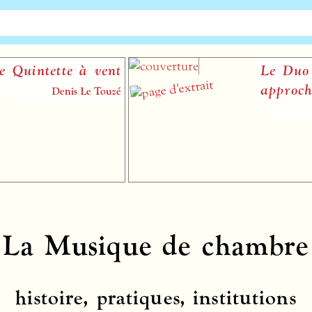
e à vent
Le Duo violoncell
approches d’un g
nis Le Touzé
Mélani
La Musique de chambre
histoire, pratiques, institutions