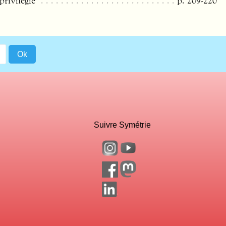
rivilégié
p. 209-220
Suivre Symétrie