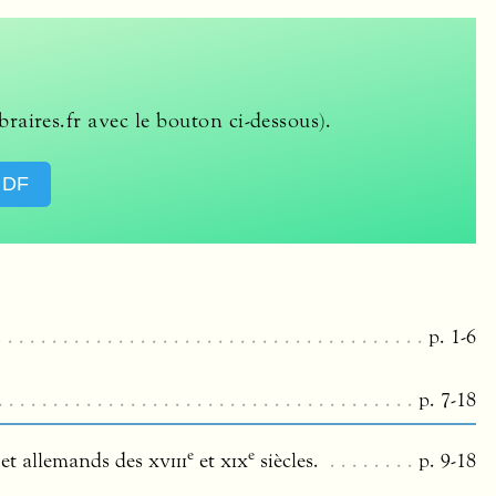
braires.fr avec le bouton ci-dessous).
PDF
p. 1-6
p. 7-18
e
e
 et allemands des
xviii
et
xix
siècles.
p. 9-18