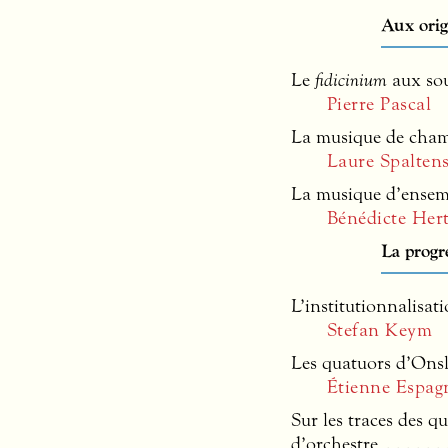
Aux orig
Le
fidicinium
aux sou
Pierre Pascal
La musique de chamb
Laure Spaltens
La musique d’ensembl
Bénédicte Her
La progr
L’institutionnalisa
Stefan Keym
Les quatuors d’Onsl
Étienne Espag
Sur les traces des q
d’orchestre