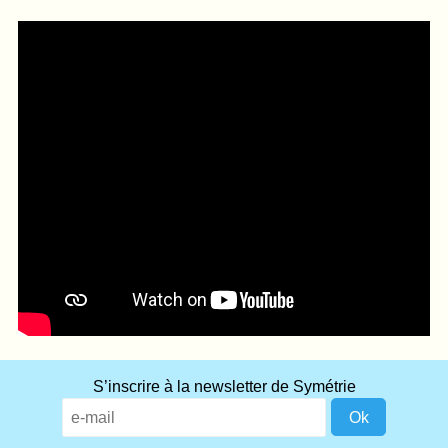
What
S’inscrire à la newsletter de Symétrie
title
should