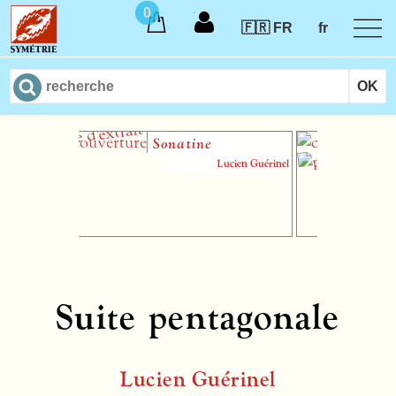
0
🇫🇷 FR
fr
Sonatine
In
C
Lucien Guérinel
Suite pentagonale
Lucien Guérinel