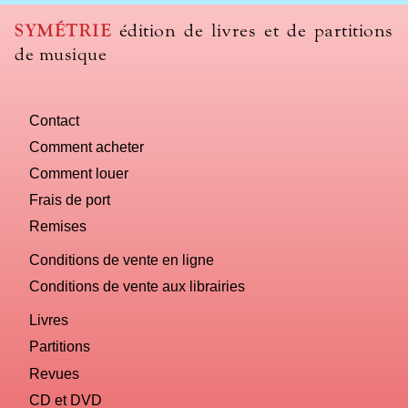
we
use
SYMÉTRIE
édition de livres et de partitions
to
de musique
name
you
computer?
Contact
Comment acheter
Comment louer
Frais de port
Remises
Conditions de vente en ligne
Conditions de vente aux librairies
Livres
Partitions
Revues
CD et DVD