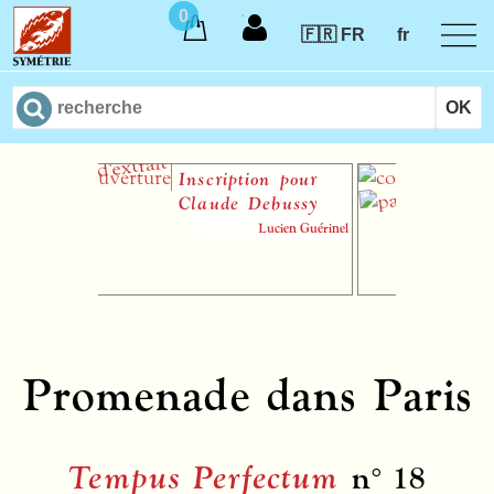
0
🇫🇷 FR
fr
Inscription pour
Dive
Claude Debussy
Maï
Impr
Lucien Guérinel
Promenade dans Paris
Tempus Perfectum
n° 18