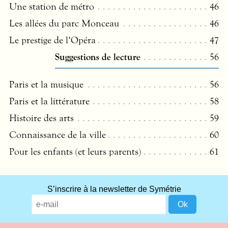
Une station de métro
46
Les allées du parc Monceau
46
Le prestige de l’Opéra
47
Suggestions de lecture
56
Paris et la musique
56
Paris et la littérature
58
Histoire des arts
59
Connaissance de la ville
60
Pour les enfants (et leurs parents)
61
What
S’inscrire à la newsletter de Symétrie
title
should
we