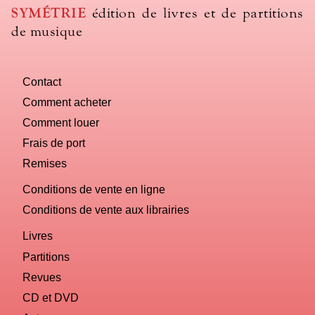
use
SYMÉTRIE
édition de livres et de partitions
to
de musique
name
you
computer?
Contact
Comment acheter
Comment louer
Frais de port
Remises
Conditions de vente en ligne
Conditions de vente aux librairies
Livres
Partitions
Revues
CD et DVD