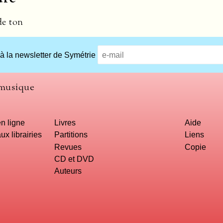
de ton
 à la newsletter de Symétrie
 musique
n ligne
Livres
Aide
ux librairies
Partitions
Liens
Revues
Copie
CD et DVD
Auteurs