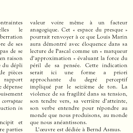
ontraintes
valeur voire même à un facteur
elles le
anagogique. Cet « espace du presque »
rration
pourrait renvoyer à ce que Louis Marin
pre de ses
aura démontré avec éloquence dans sa
 pas de se
lecture de Pascal comme un « marqueur
 en raison
d’approximation » évaluant la force du
e du dépli
péril de sa pensée. Cette indication
de pièces
serait ici une forme a priori
 rapport
approchante du degré perceptif
e dépense
impliqué par le seizième de ton. La
uisement
violence de sa fragilité dans sa tension,
rruptae
son tendre vers, sa verrière d’atteinte,
duction
in
son verbe entendre pour répondre au
monde que nous produisons, au monde
ncipit et
que nous anéantissons.
re parties
L’œuvre est dédiée à Bernd Asmus.