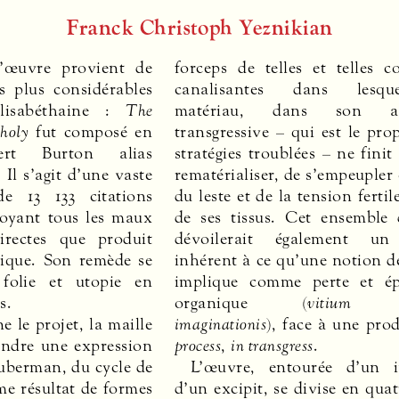
Franck Christoph Yeznikian
l’œuvre provient de
forceps de telles et telles c
es plus considérables
canalisantes dans lesqu
lisabéthaine :
The
matériau, dans son abe
holy
fut composé en
transgressive – qui est le pro
rt Burton alias
stratégies troublées – ne finit
Il s’agit d’une vaste
rematérialiser, de s’empeupler
e 13 133 citations
du leste et de la tension fertil
loyant tous les maux
de ses tissus. Cet ensemble 
rectes que produit
dévoilerait également un
ique. Son remède se
inhérent à ce qu’une notion d
 folie et utopie en
implique comme perte et ép
s.
organique (
vitium co
 le projet, la maille
imaginationis
), face à une pro
endre une expression
process
,
in transgress
.
uberman, du cycle de
L’œuvre, entourée d’un i
e résultat de formes
d’un excipit, se divise en quat