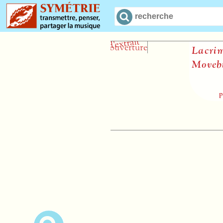
Lacrimis 
Movebis
Franc
partitio