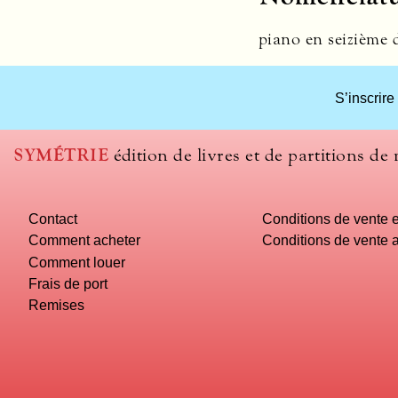
piano en seizième 
What
S’inscrire
title
should
we
SYMÉTRIE
édition de livres et de partitions de
use
to
name
Contact
Conditions de vente e
you
computer?
Comment acheter
Conditions de vente a
Comment louer
Frais de port
Remises