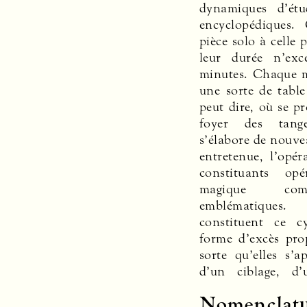
dynamiques d’ét
encyclopédiques.
pièce solo à celle 
leur durée n’exc
minutes. Chaque mi
une sorte de table
peut dire, où se pr
foyer des tang
s’élabore de nouv
entretenue, l’opér
constituants op
magique com
emblématiques
constituent ce c
forme d’excès pro
sorte qu’elles s’
d’un ciblage, d’
Nomenclat