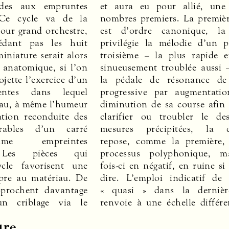
udes aux empruntes
et aura eu pour allié, une
 Ce cycle va de la
nombres premiers. La premièr
pour grand orchestre,
est d’ordre canonique, la
édant pas les huit
privilégie la mélodie d’un p
niature serait alors
troisième – la plus rapide e
 anatomique, si l’on
sinueusement troublée aussi 
ojette l’exercice d’un
la pédale de résonance de
entes dans lequel
progressive par augmentati
eau, à même l’humeur
diminution de sa course afin
ation reconduite des
clarifier ou troubler le de
érables d’un carré
mesures précipitées, la q
me empreintes
repose, comme la première,
. Les pièces qui
processus polyphonique, ma
ycle favorisent une
fois-ci en négatif, en ruine si
pre au matériau. De
dire. L’emploi indicatif de 
approchent davantage
« quasi » dans la dernière
un criblage via le
renvoie à une échelle différe
ure