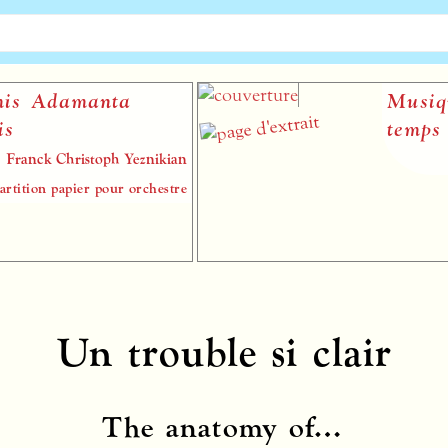
Adamanta
Musique, h
temps
k Christoph Yeznikian
n papier pour orchestre
Un trouble si clair
The anatomy of…