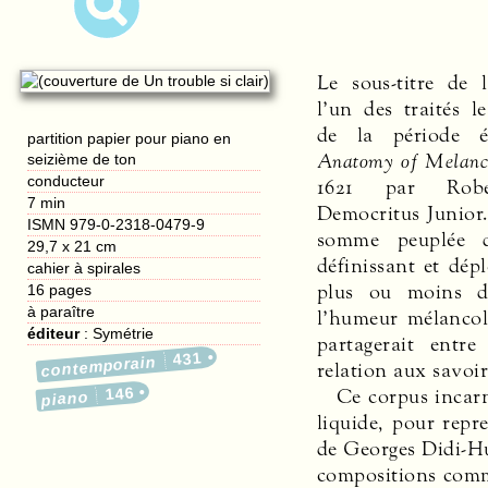
Le sous-titre de 
l’un des traités l
de la période é
partition papier pour piano en
Anatomy of Melanc
seizième de ton
conducteur
1621 par Robe
7 min
Democritus Junior. 
ISMN 979-0-2318-0479-9
somme peuplée d
29,7 x 21 cm
définissant et dép
cahier à spirales
plus ou moins di
16
pages
à paraître
l’humeur mélancol
éditeur
:
Symétrie
partagerait entre
431
contemporain
relation aux savoir
Ce corpus incarne
146
piano
liquide, pour repr
de Georges Didi-H
compositions comm