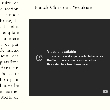
 suite de
Franck Christoph Yeznikian
e section
 seconde
hrasé, la
t la plus
– emploie
 manière
on et par
 de mieux
ssein des
uatrième
 dans un
is cette
 l’on peut
l’adverbe
 partie,
ntielle de