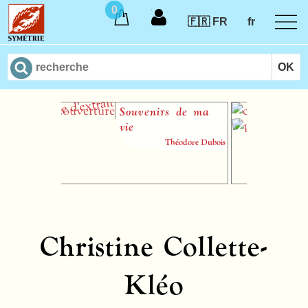
0
🇫🇷 FR
fr
Souvenirs de ma
L
vie
Théodore Dubois
Christine Collette-
Kléo