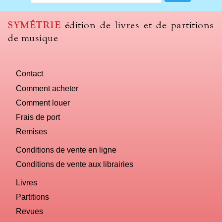
we
use
SYMÉTRIE
édition de livres et de partitions
to
de musique
name
you
computer?
Contact
Comment acheter
Comment louer
Frais de port
Remises
Conditions de vente en ligne
Conditions de vente aux librairies
Livres
Partitions
Revues