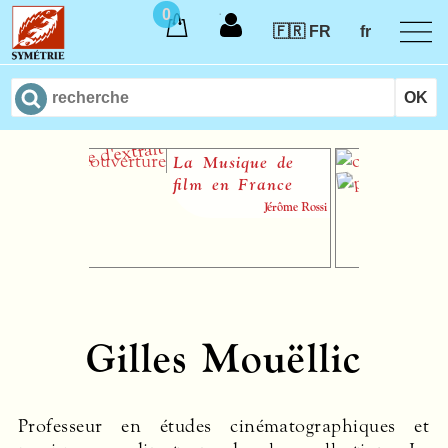
0
🇫🇷 FR
fr
La Musique de
Le
film en France
Jérôme Rossi
Gilles Mouëllic
Professeur en études cinématographiques et