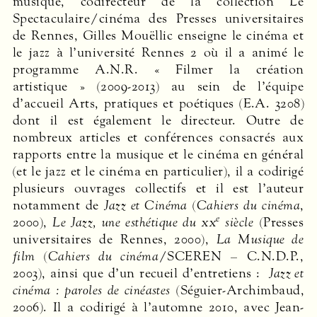
musique, codirecteur de la collection Le
Spectaculaire/cinéma des Presses universitaires
de Rennes, Gilles Mouëllic enseigne le cinéma et
le jazz à l’université Rennes 2 où il a animé le
programme A.N.R. « Filmer la création
artistique » (2009-2013) au sein de l’équipe
d’accueil Arts, pratiques et poétiques (E.A. 3208)
dont il est également le directeur. Outre de
nombreux articles et conférences consacrés aux
rapports entre la musique et le cinéma en général
(et le jazz et le cinéma en particulier), il a codirigé
plusieurs ouvrages collectifs et il est l’auteur
notamment de
Jazz et Cinéma
(
Cahiers du cinéma
,
e
2000),
Le Jazz, une esthétique du
xx
siècle
(Presses
universitaires de Rennes, 2000),
La Musique de
film
(
Cahiers du cinéma
/
SCEREN
– C.N.D.P.,
2003), ainsi que d’un recueil d’entretiens :
Jazz et
cinéma : paroles de cinéastes
(Séguier-Archimbaud,
2006). Il a codirigé à l’automne 2010, avec Jean-