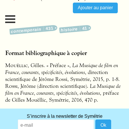
431
41
histoire
contemporain
Format bibliographique à copier
Mouëllic
, Gilles. « Préface »,
La Musique de film en
France, courants, spécificités, évolutions
, direction
scientifique de Jérôme Rossi, Symétrie, 2015, p. 1-8.
Rossi
, Jérôme (direction scientifique).
La Musique de
film en France, courants, spécificités, évolutions
, préface
de Gilles Mouëllic, Symétrie, 2016, 470 p.
What
S’inscrire à la newsletter de Symétrie
title
should