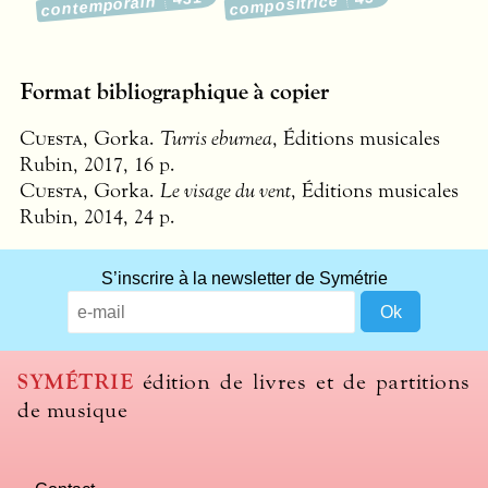
compositrice
contemporain
Format bibliographique à copier
Cuesta
, Gorka.
Turris eburnea
, Éditions musicales
Rubin, 2017, 16 p.
Cuesta
, Gorka.
Le visage du vent
, Éditions musicales
Rubin, 2014, 24 p.
What
S’inscrire à la newsletter de Symétrie
title
should
we
use
SYMÉTRIE
édition de livres et de partitions
to
de musique
name
you
computer?