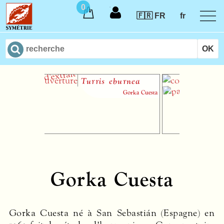
0
🇫🇷 FR
fr
Turris eburnea
Le 
Gorka Cuesta
Gorka Cuesta
Gorka Cuesta né à San Sebastián (Espagne) en