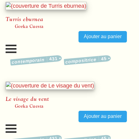
Turris eburnea
Gorka Cuesta
431
45
compositrice
contemporain
Le visage du vent
Gorka Cuesta
431
45