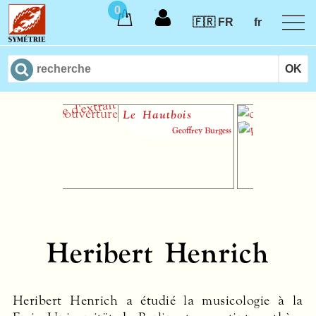
0
🇫🇷 FR
fr
Le Hautbois
I
th
Geoffrey Burgess
m
au
Heribert Henrich
Heribert Henrich a étudié la musicologie à la