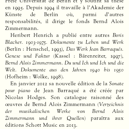
Freie Universität de Berlin et y soutint sa thèse
en 1995. Depuis 1994 il travaille à l’Akademie der
Künste de Berlin où, parmi d’autres
responsabilités, il dirige le fonds Bernd Alois
Zimmermann.
Heribert Henrich a publié entre autres
Boris
Blacher. 1903-1975. Dokumente zu Leben und Werk
(Berlin : Henschel, 1993),
Das Werk Jean Barraqués.
Genese und Faktur
(Kassel : Bärenreiter, 1997),
Bernd Alois Zimmermann. Du und Ich und Ich und die
Welt. Dokumente aus den Jahren 1940 bis 1950
(Hofheim : Wolke, 1998).
En janvier 2012 sa nouvelle édition de la
Sonate
pour piano
de Jean Barraqué a été créée par
Nicolas Hodges. Son catalogue raisonné des
œuvres de Bernd Alois Zimmermann (
Verzeichnis
der musikalischen Werke von Bernd Alois
Zimmermann und ihrer Quellen
) paraîtra aux
éditions Schott Music en 2013.