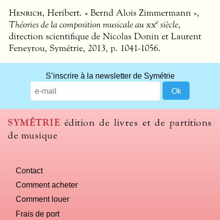
Henrich
, Heribert. « Bernd Alois Zimmermann »,
e
Théories de la composition musicale au
xx
siècle
,
direction scientifique de Nicolas Donin et Laurent
Feneyrou, Symétrie, 2013, p. 1041-1056.
What
S’inscrire à la newsletter de Symétrie
title
should
we
use
SYMÉTRIE
édition de livres et de partitions
to
de musique
name
you
computer?
Contact
Comment acheter
Comment louer
Frais de port