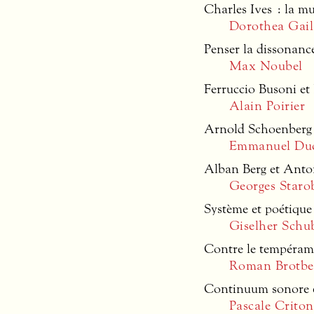
Charles Ives : la m
Dorothea Gail
Penser la dissonanc
Max Noubel
Ferruccio Busoni et
Alain Poirier
Arnold Schoenberg 
Emmanuel Du
Alban Berg et Anton
Georges Staro
Système et poétiqu
Giselher Schu
Contre le tempérame
Roman Brotbe
Continuum sonore e
Pascale Criton