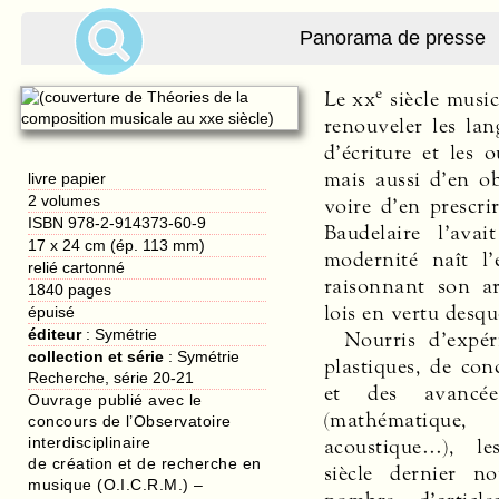
Panorama de presse
e
Le
xx
siècle music
renouveler les lan
d’écriture et les o
mais aussi d’en ob
livre papier
2 volumes
voire d’en prescri
ISBN 978-2-914373-60-9
Baudelaire l’ava
17 x 24 cm (ép. 113 mm)
modernité naît l’e
relié cartonné
raisonnant son ar
1840
pages
lois en vertu desque
épuisé
éditeur
:
Symétrie
Nourris d’expéri
collection et série
: Symétrie
plastiques, de con
Recherche, série 20-21
et des avancé
Ouvrage publié avec le
(mathématiq
concours de l’Observatoire
interdisciplinaire
acoustique…), l
de création et de recherche en
siècle dernier n
musique (O.I.C.R.M.) –