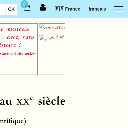
0
🇫🇷 France
français
Alter
Pascale Criton
partition papier pour soprano et
orchestre
e
 au
xx
siècle
ntifique)