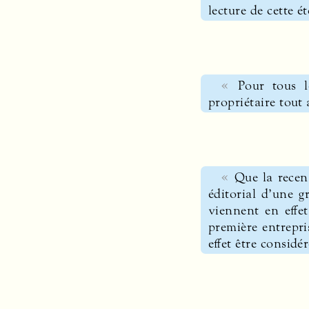
lecture de cette 
Pour tous 
propriétaire tout 
Que la recen
éditorial d’une 
viennent en effet
première entrepri
effet être consi