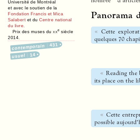
nombre d’article
Université de Montréal
et avec le soutien de la
Panorama d
Fondation Francis et Mica
Salabert
et du
Centre national
du livre
.
Cette explora
e
Prix des muses du
xx
siècle
2014.
quelques 70 chapi
431
contemporain
14
usuel
Reading the 
its place on the l
Cette entrep
possible aujourd’h