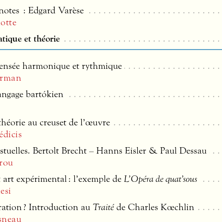
 notes : Edgard Varèse
otte
atique et théorie
pensée harmonique et rythmique
erman
angage bartókien
 théorie au creuset de l’œuvre
édicis
stuelles. Bertolt Brecht – Hanns Eisler & Paul Dessau
rou
t art expérimental : l’exemple de
L’Opéra de quat’sous
esi
ration ? Introduction au
Traité
de Charles Kœchlin
sneau