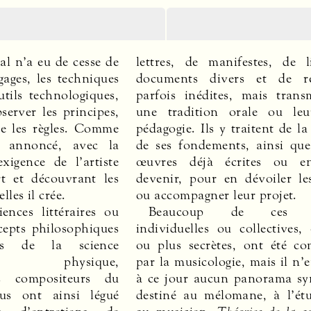
al n’a eu de cesse de
lettres, de manifestes, de l
gages, les techniques
documents divers et de re
utils technologiques,
parfois inédites, mais trans
server les principes,
une tradition orale ou leu
re les règles. Comme
pédagogie. Ils y traitent de l
it annoncé, avec la
de ses fondements, ainsi que
xigence de l’artiste
œuvres déjà écrites ou e
t et découvrant les
devenir, pour en dévoiler le
lles il crée.
ou accompagner leur projet.
ences littéraires ou
Beaucoup de ces th
cepts philosophiques
individuelles ou collectives, 
es de la science
ou plus secrètes, ont été c
ue, physique,
par la musicologie, mais il n’e
es compositeurs du
à ce jour aucun panorama sy
ous ont ainsi légué
destiné au mélomane, à l’ét