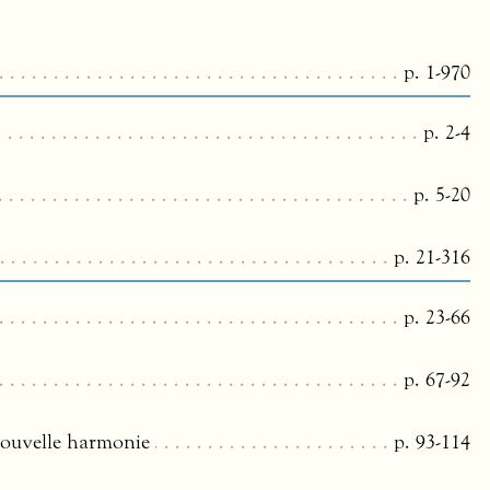
p. 1-970
p. 2-4
p. 5-20
p. 21-316
p. 23-66
p. 67-92
nouvelle harmonie
p. 93-114