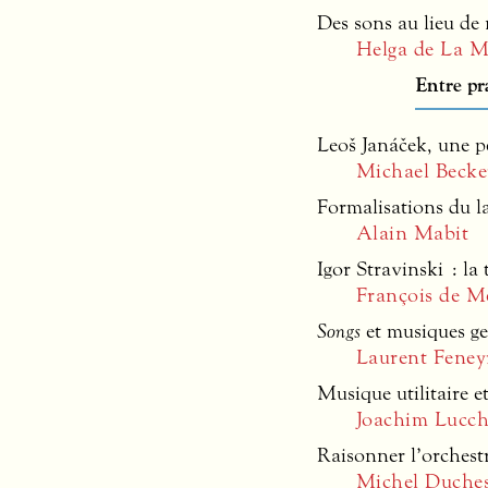
Des sons au lieu de
Helga de La M
Entre pr
Leoš Janáček, une 
Michael Beck
Formalisations du l
Alain Mabit
Igor Stravinski : la
François de M
Songs
et musiques ge
Laurent Feney
Musique utilitaire e
Joachim Lucch
Raisonner l’orchest
Michel Duche