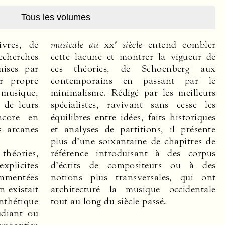
Tous les volumes
e
ivres, de
musicale au
xx
siècle
entend combler
cherches
cette lacune et montrer la vigueur de
mises par
ces théories, de Schoenberg aux
r propre
contemporains en passant par le
a musique,
minimalisme. Rédigé par les meilleurs
 de leurs
spécialistes, ravivant sans cesse les
ncore en
équilibres entre idées, faits historiques
s arcanes
et analyses de partitions, il présente
plus d’une soixantaine de chapitres de
éories,
référence introduisant à des corpus
explicites
d’écrits de compositeurs ou à des
ommentées
notions plus transversales, qui ont
n existait
architecturé la musique occidentale
nthétique
tout au long du siècle passé.
udiant ou