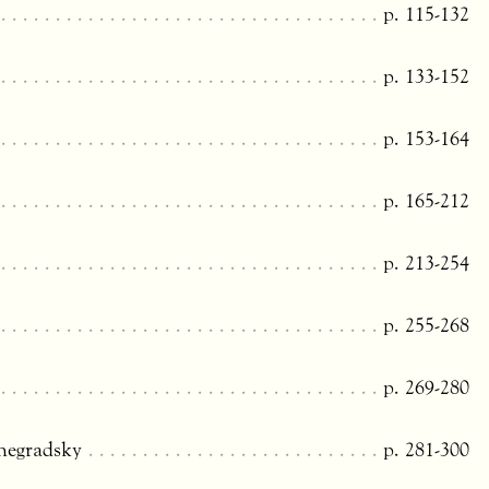
p. 115-132
p. 133-152
p. 153-164
p. 165-212
p. 213-254
p. 255-268
p. 269-280
negradsky
p. 281-300