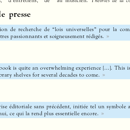
s, d’entretiens, de
au musicien.
Théories de la c
e presse
tion de recherche de “lois universelles” pour la co
tres passionnants et soigneusement rédigés.
book is quite an overwhelming experience […]. This i
ibrary shelves for several decades to come.
rise éditoriale sans précédent, initiée tel un symbole
ui, ce qui la rend plus essentielle encore.