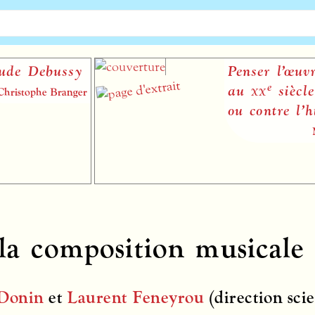
Penser l’œuvre musicale
e
au
xx
siècle : avec, sans
ou contre l’histoire ?
Martin Kaltenecker
 la composition musicale
 Donin
et
Laurent Feneyrou
(direction scie