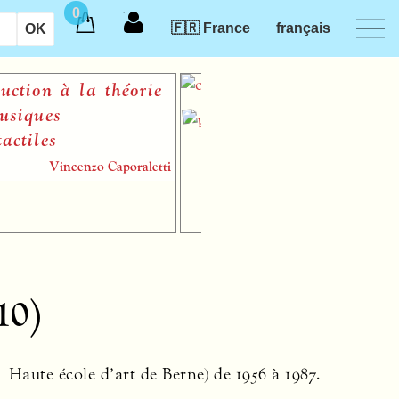
0
🇫🇷 France
français
ion à la théorie
ques
iles
Vincenzo Caporaletti
10)
Haute école d’art de Berne) de 1956 à 1987.