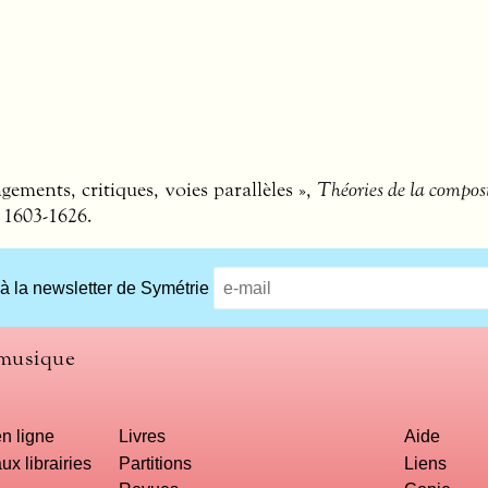
ements, critiques, voies parallèles »,
Théories de la compos
 1603-1626.
 à la newsletter de Symétrie
 musique
n ligne
Livres
Aide
ux librairies
Partitions
Liens