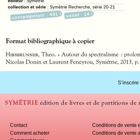
éditeur
:
Symétrie
collection et série
: Symétrie Recherche, série 20-21
431
14
usuel
contemporain
Format bibliographique à copier
Hirsbrunner
, Theo. « Autour du spectralisme : prolong
Nicolas Donin et Laurent Feneyrou, Symétrie, 2013, p.
S’inscrire
SYMÉTRIE
édition de livres et de partitions de
Contact
Conditions de vente e
Comment acheter
Conditions de vente a