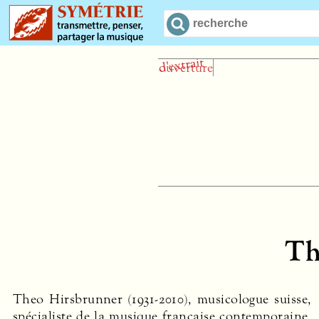
Th
Theo Hirsbrunner (1931-2010), musicologue suisse,
a enseigné l’analyse, l’histoire et la théorie
spécialiste de la musique française contemporaine,
musicales au conservatoire de Berne (aujourd’hui