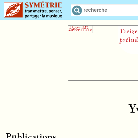
Treize M
prélude 
Y
Publications