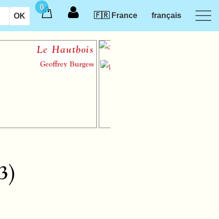
0
🇫🇷 France
français
Le Hautbois
Introduc
des mus
Geoffrey Burgess
audiotac
3)