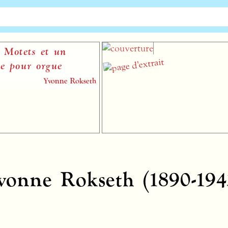
otets et un
pour orgue
Yvonne Rokseth
vonne Rokseth (1890-194