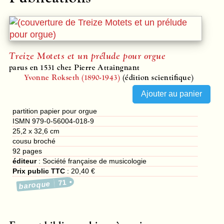
Treize Motets et un prélude pour orgue
parus en 1531 chez Pierre Attaingnant
Yvonne Rokseth (1890-1943)
(édition scientifique)
partition papier pour orgue
ISMN 979-0-56004-018-9
25,2 x 32,6 cm
cousu broché
92
pages
éditeur
:
Société française de musicologie
Prix public TTC
:
20,40 €
71
baroque