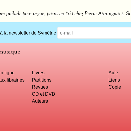
 un prélude pour orgue, parus en 1531 chez Pierre Attaingnant
, S
 à la newsletter de Symétrie
 musique
n ligne
Livres
Aide
ux librairies
Partitions
Liens
Revues
Copie
CD et DVD
Auteurs