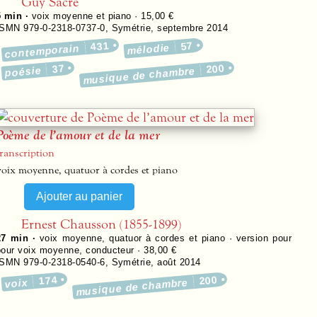
Guy Sacre
5 min ·
voix moyenne et piano · 15,00 €
ISMN 979-0-2318-0737-0
,
Symétrie
,
septembre 2014
431
57
mélodie
contemporain
37
200
poésie
musique de chambre
Poème de l’amour et de la mer
transcription
voix moyenne, quatuor à cordes et piano
Ernest Chausson (1855-1899)
27 min ·
voix moyenne, quatuor à cordes et piano · version pour
pour voix moyenne, conducteur · 38,00 €
ISMN 979-0-2318-0540-6
,
Symétrie
,
août 2014
174
200
voix
musique de chambre