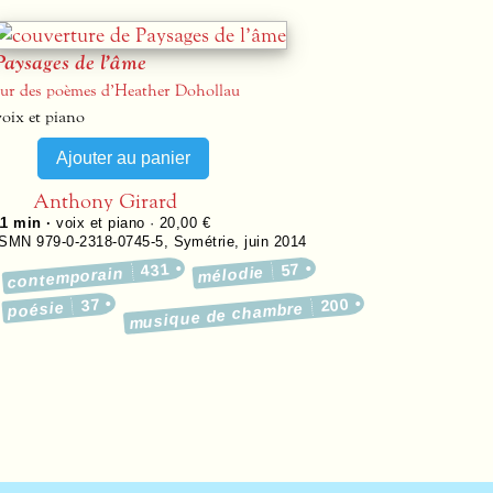
Paysages de l’âme
sur des poèmes d’Heather Dohollau
voix et piano
Anthony Girard
11 min ·
voix et piano · 20,00 €
ISMN 979-0-2318-0745-5
,
Symétrie
,
juin 2014
431
57
mélodie
contemporain
37
200
poésie
musique de chambre