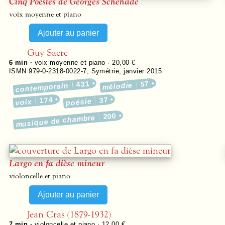
Cinq Poésies de Georges Schehadé
voix moyenne et piano
Guy Sacre
6 min ·
voix moyenne et piano · 20,00 €
ISMN 979-0-2318-0022-7
,
Symétrie
,
janvier 2015
431
57
mélodie
contemporain
174
37
poésie
voix
200
musique de chambre
Largo en fa dièse mineur
violoncelle et piano
Jean Cras (1879-1932)
7 min ·
violoncelle et piano · 12,00 €