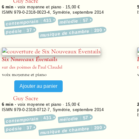
Guy Sacre
6 min ·
voix moyenne et piano · 15,00 €
ISMN 979-0-2318-0023-4
,
Symétrie
,
septembre 2014
431
57
mélodie
contemporain
37
200
poésie
musique de chambre
Six Nouveaux Éventails
sur des poèmes de Paul Claudel
voix moyenne et piano
Guy Sacre
6 min ·
voix moyenne et piano · 15,00 €
ISMN 979-0-2318-0712-7
,
Symétrie
,
septembre 2014
431
57
mélodie
contemporain
37
200
poésie
musique de chambre