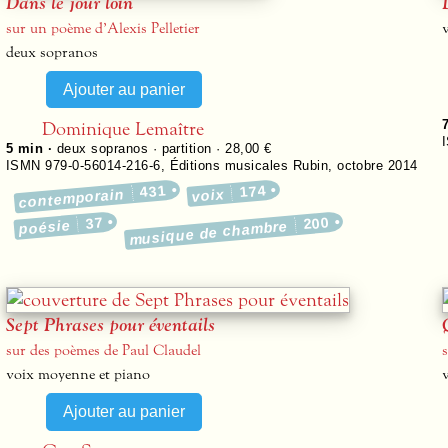
Dans le jour loin
sur un poème d’Alexis Pelletier
deux sopranos
Dominique Lemaître
5 min ·
deux sopranos · partition · 28,00 €
ISMN 979-0-56014-216-6
,
Éditions musicales Rubin
,
octobre 2014
431
174
contemporain
voix
37
200
poésie
musique de chambre
Sept Phrases pour éventails
sur des poèmes de Paul Claudel
voix moyenne et piano