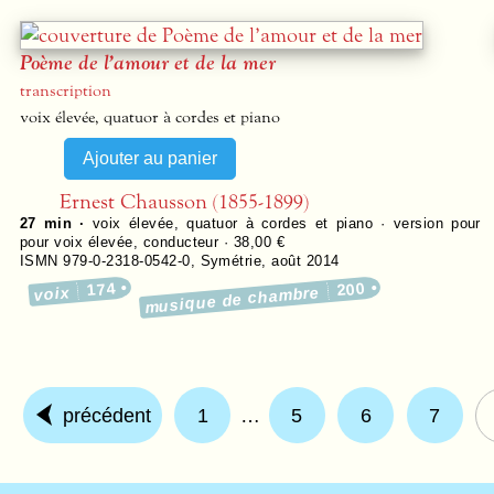
Poème de l’amour et de la mer
transcription
voix élevée, quatuor à cordes et piano
Ernest Chausson (1855-1899)
27 min ·
voix élevée, quatuor à cordes et piano · version pour
pour voix élevée, conducteur · 38,00 €
ISMN 979-0-2318-0542-0
,
Symétrie
,
août 2014
174
200
voix
musique de chambre
précédent
1
…
5
6
7