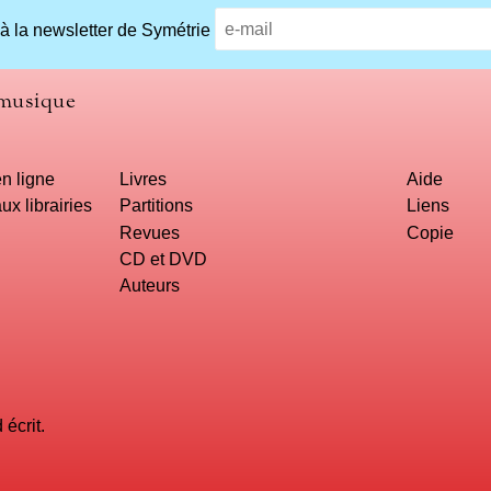
 à la newsletter de Symétrie
 musique
n ligne
Livres
Aide
ux librairies
Partitions
Liens
Revues
Copie
CD et DVD
Auteurs
écrit.