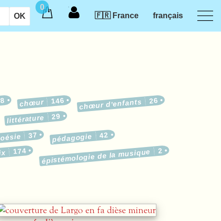
0
🇫🇷 France
français
18
146
26
chœur d’enfants
chœur
29
littérature
37
42
oésie
pédagogie
174
2
épistémologie de la musique
ix