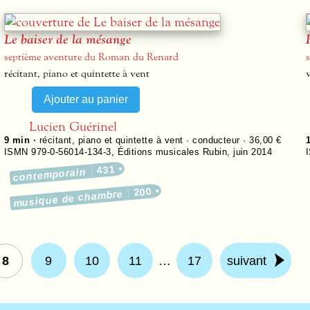
Le baiser de la mésange
septième aventure du Roman du Renard
récitant, piano et quintette à vent
Lucien Guérinel
9 min ·
récitant, piano et quintette à vent · conducteur · 36,00 €
ISMN 979-0-56014-134-3
,
Éditions musicales Rubin
,
juin 2014
431
contemporain
200
musique de chambre
8
9
10
11
…
17
suivant