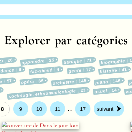
Explorer par catégories
26
25
71
z)
apprendre
baroque
biographie
9
4
17
41
ndance
fac-similé
genre
histoire
57
86
145
146
e
opéra
p
orchestre
piano
23
14
sociologie, ethnomusicologie
usuel
vo
8
9
10
11
…
17
suivant