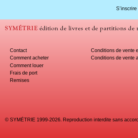
What
S’inscrire
title
should
we
SYMÉTRIE
édition de livres et de partitions de
use
to
name
Contact
Conditions de vente e
you
computer?
Comment acheter
Conditions de vente a
Comment louer
Frais de port
Remises
© SYMÉTRIE 1999-2026. Reproduction interdite sans accord 