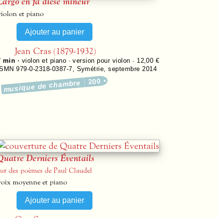
Largo en fa dièse mineur
violon et piano
Jean Cras (1879-1932)
7 min ·
violon et piano · version pour violon · 12,00 €
ISMN 979-0-2318-0387-7
,
Symétrie
,
septembre 2014
200
musique de chambre
Quatre Derniers Éventails
sur des poèmes de Paul Claudel
voix moyenne et piano