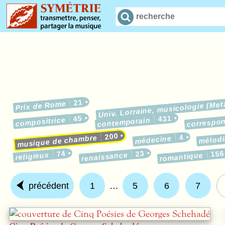
21
Prix de Rome
Univ. Lorraine, musicologie (Met
45
431
correspo
compositrice
contemporain
200
4
musique de chambre
médecine
mélodi
74
23
156
religieux
renaissance
romantique
précédent
1
…
5
6
7