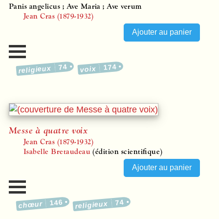
Panis angelicus ; Ave Maria ; Ave verum
Jean Cras (1879-1932)
74
174
religieux
voix
Messe à quatre voix
Jean Cras (1879-1932)
Isabelle Bretaudeau
(édition scientifique)
146
74
religieux
chœur