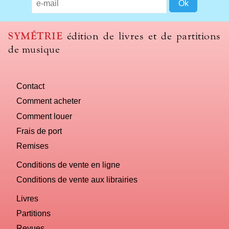
should
we
use
SYMÉTRIE
édition de livres et de partitions
to
de musique
name
you
computer?
Contact
Comment acheter
Comment louer
Frais de port
Remises
Conditions de vente en ligne
Conditions de vente aux librairies
Livres
Partitions
Revues