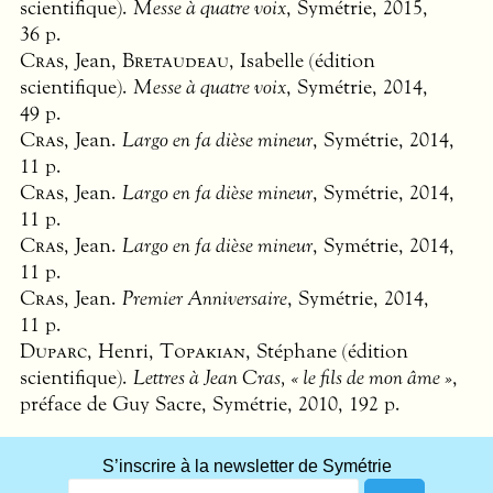
scientifique).
Messe à quatre voix
, Symétrie, 2015,
36 p.
Cras
, Jean,
Bretaudeau
, Isabelle (édition
scientifique).
Messe à quatre voix
, Symétrie, 2014,
49 p.
Cras
, Jean.
Largo en fa dièse mineur
, Symétrie, 2014,
11 p.
Cras
, Jean.
Largo en fa dièse mineur
, Symétrie, 2014,
11 p.
Cras
, Jean.
Largo en fa dièse mineur
, Symétrie, 2014,
11 p.
Cras
, Jean.
Premier Anniversaire
, Symétrie, 2014,
11 p.
Duparc
, Henri,
Topakian
, Stéphane (édition
scientifique).
Lettres à Jean Cras, « le fils de mon âme »
,
préface de Guy Sacre, Symétrie, 2010, 192 p.
What
S’inscrire à la newsletter de Symétrie
title