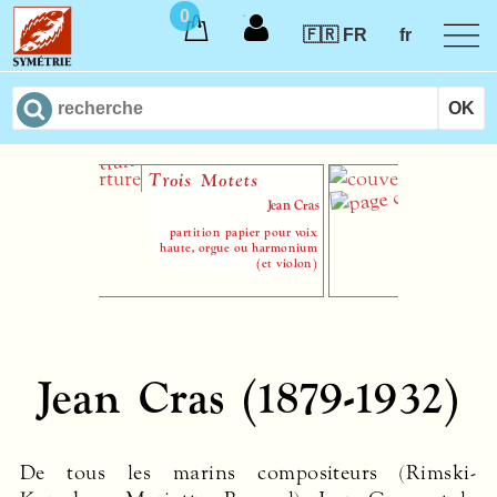
0
🇫🇷 FR
fr
Trois Motets
Largo en f
mineur
Jean Cras
partition papier pour voix
haute, orgue ou harmonium
(et violon)
Jean Cras (1879-1932)
De tous les marins compositeurs (Rimski-