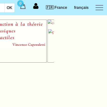
0
🇫🇷 France
français
ion à la théorie
ques
iles
Vincenzo Caporaletti