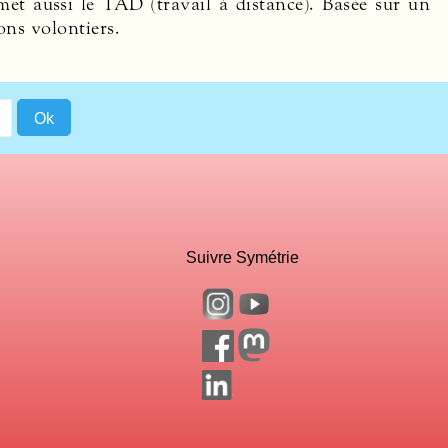
rmet aussi le
TAD
(travail à distance). Basée sur un
ons volontiers.
Suivre Symétrie