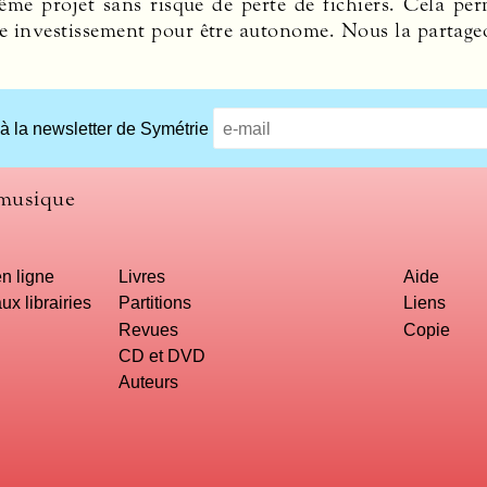
ême projet sans risque de perte de fichiers. Cela pe
le investissement pour être autonome. Nous la partage
 à la newsletter de Symétrie
 musique
n ligne
Livres
Aide
ux librairies
Partitions
Liens
Revues
Copie
CD et DVD
Auteurs