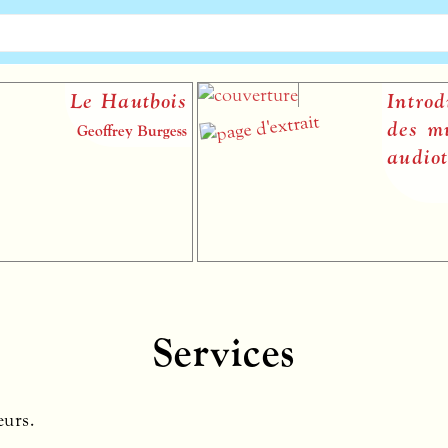
Le Hautbois
Introduct
des musi
Geoffrey Burgess
audiotact
Services
eurs.