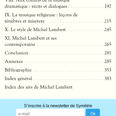
VIII
. Aux confins de la musique
dramatique : récits et dialogues
197
IX. La musique religieuse : leçons de
ténèbres et miserere
215
X. Le style de Michel Lambert
245
XI. Michel Lambert et ses
contemporains
265
Conclusion
281
Annexes
285
Bibliographie
353
Index général
383
Index des airs de Michel Lambert
S’inscrire à la newsletter de Symétrie