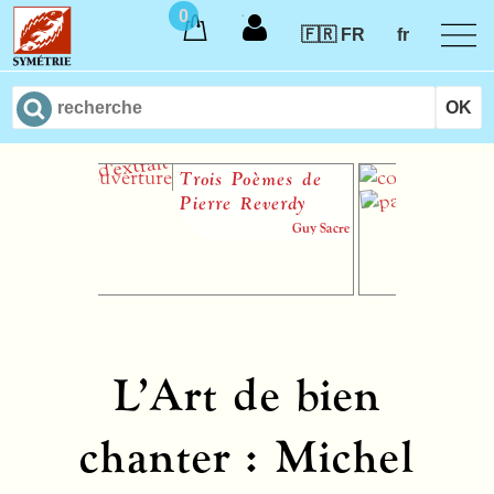
0
🇫🇷 FR
fr
Trois Poèmes de
Le 
Pierre Reverdy
mus
Guy Sacre
L’Art de bien
chanter : Michel