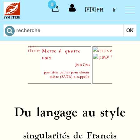
0
🇫🇷 FR
fr
Messe à quatre
La Musiqu
voix
film en F
Jean Cras
partition papier pour chœur
mixte (SATB) a cappella
Du langage au style
singularités de Francis