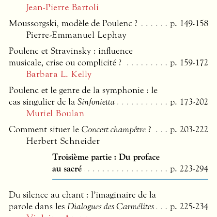
Jean-Pierre Bartoli
Moussorgski, modèle de Poulenc ?
p. 149-158
Pierre-Emmanuel Lephay
Poulenc et Stravinsky : influence
musicale, crise ou complicité ?
p. 159-172
Barbara L. Kelly
Poulenc et le genre de la symphonie : le
cas singulier de la
Sinfonietta
p. 173-202
Muriel Boulan
Comment situer le
Concert champêtre
?
p. 203-222
Herbert Schneider
Troisième partie : Du proface
au sacré
p. 223-294
Du silence au chant : l’imaginaire de la
parole dans les
Dialogues des Carmélites
p. 225-234