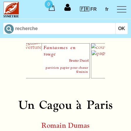
0
🇫🇷 FR
fr
Fantasmes en
Recent
rouge
musiq
Bruno Ducol
partition papier pour chœur
féminin
Un Cagou à Paris
Romain Dumas