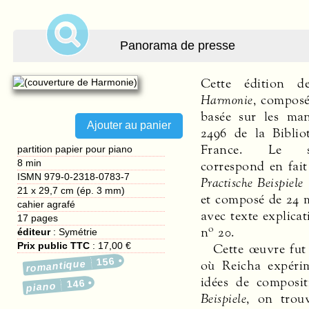
Panorama de presse
Cette édition de
Harmonie
, composé
basée sur les man
2496 de la Biblio
France. Le s
partition papier pour piano
8 min
correspond en fait 
ISMN 979-0-2318-0783-7
Practische Beispiele
21 x 29,7 cm (ép. 3 mm)
et composé de 24 
cahier agrafé
avec texte explicat
17
pages
o
n
20.
éditeur
:
Symétrie
Prix public TTC
:
17,00 €
Cette œuvre fut 
156
où Reicha expérim
romantique
idées de composi
146
piano
Beispiele
, on trou