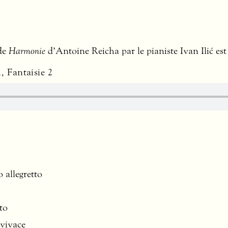
de
Harmonie
d’Antoine Reicha par le pianiste Ivan Ilić est
, Fantaisie 2
 allegretto
tto
 vivace