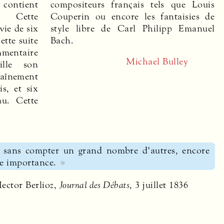
 contient
compositeurs français tels que Louis
s. Cette
Couperin ou encore les fantaisies de
vie de six
style libre de Carl Philipp Emanuel
ette suite
Bach.
mentaire
Michael Bulley
ille son
înement
s, et six
au. Cette
a sans compter un grand nombre d’autres, encore
te importance.
ector Berlioz,
Journal des Débats
, 3 juillet 1836