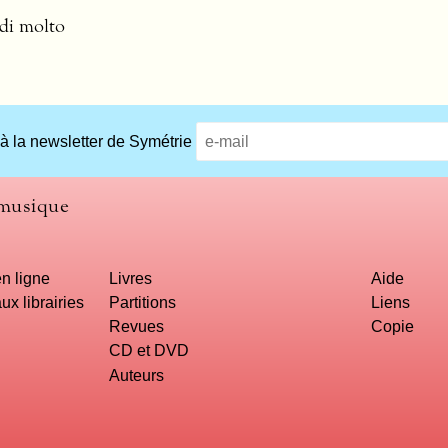
 di molto
 à la newsletter de Symétrie
 musique
n ligne
Livres
Aide
ux librairies
Partitions
Liens
Revues
Copie
CD et DVD
Auteurs