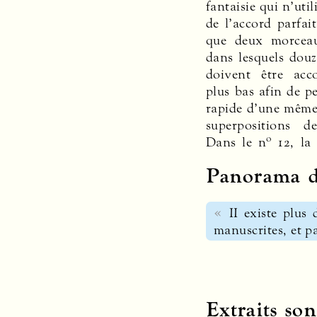
fantaisie qui n’util
de l’accord parfai
que deux morceau
dans lesquels douz
doivent être acc
plus bas afin de pe
rapide d’une même 
superpositions d
o
Dans le n
12, la 
Panorama d
II existe plu
manuscrites, et p
Extraits son