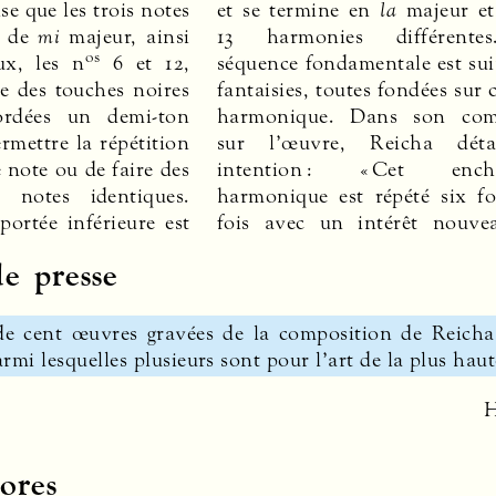
ise que les trois notes
et se termine en
la
majeur et
t de
mi
majeur, ainsi
13 harmonies différente
os
x, les n
6 et 12,
séquence fondamentale est sui
e des touches noires
fantaisies, toutes fondées sur c
ordées un demi-ton
harmonique. Dans son com
rmettre la répétition
sur l’œuvre, Reicha déta
note ou de faire des
intention : « Cet encha
e notes identiques.
harmonique est répété six foi
portée inférieure est
fois avec un intérêt nouve
e presse
s de cent œuvres gravées de la composition de Reich
armi lesquelles plusieurs sont pour l’art de la plus hau
H
ores