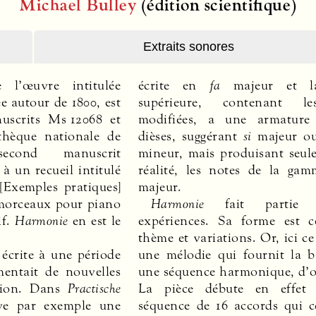
Michael Bulley
(édition scientifique)
Extraits sonores
 l’œuvre intitulée
écrite en
fa
majeur et la
e autour de 1800, est
supérieure, contenant l
uscrits Ms 12068 et
modifiées, a une armature
thèque nationale de
dièses, suggérant
si
majeur 
econd manuscrit
mineur, mais produisant seul
à un recueil intitulé
réalité, les notes de la g
[Exemples pratiques]
majeur.
morceaux pour piano
Harmonie
fait partie 
if.
Harmonie
en est le
expériences. Sa forme est c
thème et variations. Or, ici ce
écrite à une période
une mélodie qui fournit la b
entait de nouvelles
une séquence harmonique, d’où
tion. Dans
Practische
La pièce débute en effet
ve par exemple une
séquence de 16 accords qui