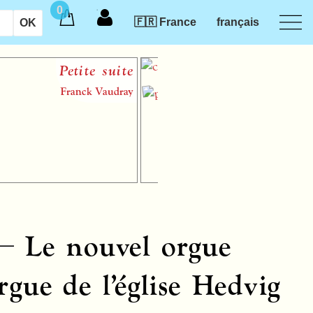
0
🇫🇷 France
français
Petite suite
Du 
Franck Vaudray
— Le nouvel orgue
ue de l’église Hedvig