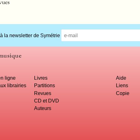
vues
 à la newsletter de Symétrie
 musique
n ligne
Livres
Aide
ux librairies
Partitions
Liens
Revues
Copie
CD et DVD
Auteurs